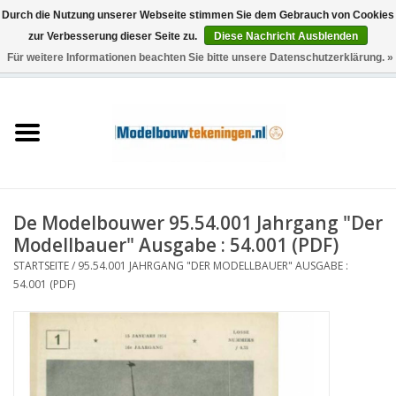
Durch die Nutzung unserer Webseite stimmen Sie dem Gebrauch von Cookies
zur Verbesserung dieser Seite zu.
Diese Nachricht Ausblenden
Für weitere Informationen beachten Sie bitte unsere Datenschutzerklärung. »
0 Artikel - €0,00
Startseite
Schiffe
Züge
De Modelbouwer 95.54.001 Jahrgang "Der
Holzbau
Modellbauer" Ausgabe : 54.001 (PDF)
STARTSEITE
/
95.54.001 JAHRGANG "DER MODELLBAUER" AUSGABE :
Landschaft
54.001 (PDF)
Maschinen
Dokumentation