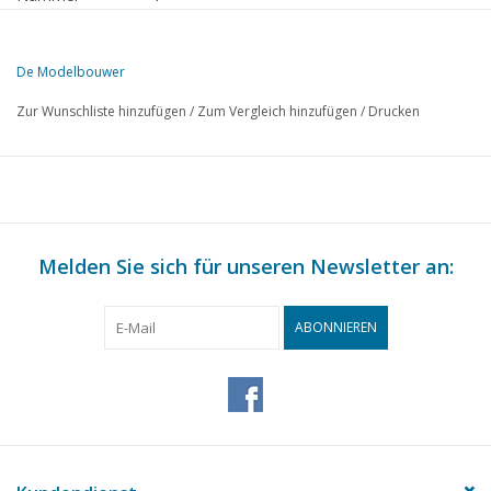
Herausgeber
Modelbouw MediaPrimair B.V.
De Modelbouwer
Diese Ausgabe von De Modelbouwer ist ausschließlich digital (als P
Zur Wunschliste hinzufügen
/
Zum Vergleich hinzufügen
/
Drucken
S.
BESCHREIBUNG
1
Von der Fußplatte - auf der Brücke.
3
Beschreibung des Küstenfrachters „Zephyr“ Maßstab 1:50 
7
Das Modell des Monats: selbstgebaute Diesellok.(Zeichnun
10
Melden Sie sich für unseren Newsletter an:
Güterwagen aus Plastik.
12
Modelle in niederländischen Museen.
14
Oberleitung für Modelleisenbahnen.
ABONNIEREN
16
Model Railways