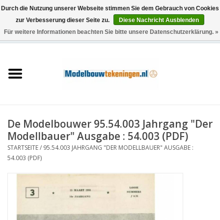
Durch die Nutzung unserer Webseite stimmen Sie dem Gebrauch von Cookies
zur Verbesserung dieser Seite zu.
Diese Nachricht Ausblenden
Für weitere Informationen beachten Sie bitte unsere Datenschutzerklärung. »
0 Artikel - €0,00
Startseite
Schiffe
Züge
De Modelbouwer 95.54.003 Jahrgang "Der
Holzbau
Modellbauer" Ausgabe : 54.003 (PDF)
STARTSEITE
/
95.54.003 JAHRGANG "DER MODELLBAUER" AUSGABE :
Landschaft
54.003 (PDF)
Maschinen
Dokumentation