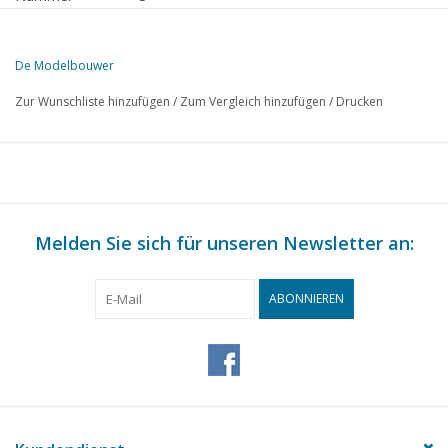
Herausgeber
Modelbouw MediaPrimair B.V.
De Modelbouwer
Diese Ausgabe von Der Modellbauer ist ausschließlich digital (als PD
Zur Wunschliste hinzufügen
/
Zum Vergleich hinzufügen
/
Drucken
S.
BESCHREIBUNG
33
Von der Fußplatte - auf der Brücke.
35
Das Modell eines Stromtrawlers.(Zeichnung)
37
Der Schlepper "Gele Zee".
38
Melden Sie sich für unseren Newsletter an:
Eisenbahnstrecke.
39
Wir bringen Ihnen: NS - Die Lok 2200 (Zeichnung)
40
Rollendes Material für Spur HO.
ABONNIEREN
42
S.S. "Bintang" Maßstab 1:500
44
Das Modell des Monats: selbstgebaute Diesellok.(Zeichnun
47
Modelbahn mit antriebsmotor fûr konstante fahrleitungssp
49
Wir bringen Ihnen: NS - Die Lok 2200 (Zeichnung)
50
C - Lok Serie 500 Nr. 40014 (Zeichnung)
51
Bau einer Zündspule 4,5 V - 50 gr. (Zeichnung)