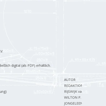
V.
lich digital (als PDF) erhältlich.
AUTOR
REDAKTION.
nung)
RIJSWIJK van J.
WILTON P.
JONGELEEN H.