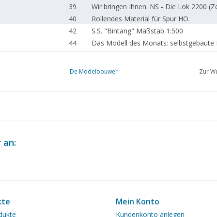
39
Wir bringen Ihnen: NS - Die Lok 2200 (Z
40
Rollendes Material für Spur HO.
42
S.S. "Bintang" Maßstab 1:500
44
Das Modell des Monats: selbstgebaute D
47
Modelbahn mit antriebsmotor fûr konst
49
Wir bringen Ihnen: NS - Die Lok 2200 (Z
De Modelbouwer
Zur Wu
50
C - Lok Serie 500 Nr. 40014 (Zeichnung)
51
Bau einer Zündspule 4,5 V - 50 gr. (Zeic
52
Müssen die Schienen gefettet werden,
52
Wir haben für Sie gestöbert.
52
Steam Road Vehicles
 an:
kte
Mein Konto
dukte
Kundenkonto anlegen