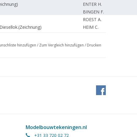
eichnung)
ENTER H.
BINGEN F.
ROEST A.
iesellok.(Zeichnung)
HEIM C.
ante fahrleitungsspannung.
HOCHHAUSLER P.
eichnung)
ENTER H.
nschliste hinzufügen
/
Zum Vergleich hinzufügen
/
Drucken
ENTER H.
hnung)
LEEUWEN van J.
BETTONVIEL H.
REDAKTION.
BETTONVIEL H.
Modelbouwtekeningen.nl
+31 33 720 02 72