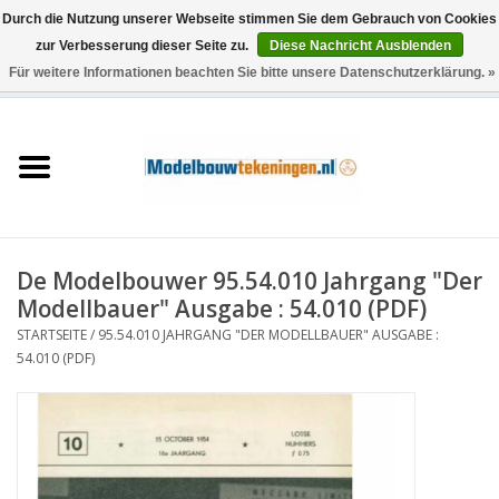
Durch die Nutzung unserer Webseite stimmen Sie dem Gebrauch von Cookies
zur Verbesserung dieser Seite zu.
Diese Nachricht Ausblenden
Für weitere Informationen beachten Sie bitte unsere Datenschutzerklärung. »
0 Artikel - €0,00
Startseite
Schiffe
Züge
De Modelbouwer 95.54.010 Jahrgang "Der
Holzbau
Modellbauer" Ausgabe : 54.010 (PDF)
STARTSEITE
/
95.54.010 JAHRGANG "DER MODELLBAUER" AUSGABE :
Landschaft
54.010 (PDF)
Maschinen
Dokumentation