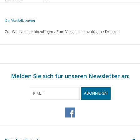
Herausgeber
Modelbouw MediaPrimair B.V.
De Modelbouwer
Diese Ausgabe von De Modelbouwer ist ausschließlich digital (als P
Zur Wunschliste hinzufügen
/
Zum Vergleich hinzufügen
/
Drucken
Melden Sie sich für unseren Newsletter an:
ABONNIEREN