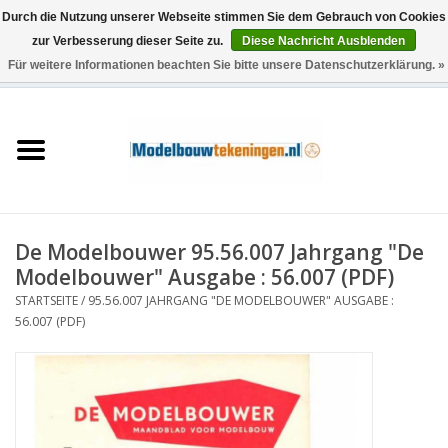
Durch die Nutzung unserer Webseite stimmen Sie dem Gebrauch von Cookies
zur Verbesserung dieser Seite zu.
Diese Nachricht Ausblenden
Für weitere Informationen beachten Sie bitte unsere Datenschutzerklärung. »
0 Artikel - €0,00
Startseite
Schiffe
Züge
De Modelbouwer 95.56.007 Jahrgang "De
Holzbau
Modelbouwer" Ausgabe : 56.007 (PDF)
STARTSEITE
/
95.56.007 JAHRGANG "DE MODELBOUWER" AUSGABE :
Landschaft
56.007 (PDF)
Maschinen
Dokumentation