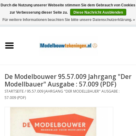
Durch die Nutzung unserer Webseite stimmen Sie dem Gebrauch von Cookies
zur Verbesserung dieser Seite zu.
Diese Nachricht Ausblenden
Für weitere Informationen beachten Sie bitte unsere Datenschutzerklärung. »
0 Artikel - €0,00
Startseite
Schiffe
Züge
De Modelbouwer 95.57.009 Jahrgang "Der
Holzbau
Modellbauer" Ausgabe : 57.009 (PDF)
STARTSEITE
/
95.57.009 JAHRGANG "DER MODELLBAUER" AUSGABE :
Landschaft
57.009 (PDF)
Maschinen
Dokumentation