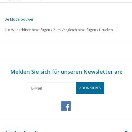
Herausgeber
Modelbouw MediaPrimair B.V.
De Modelbouwer
Diese Ausgabe von Der Modellbauer ist ausschließlich digital (als PD
Zur Wunschliste hinzufügen
/
Zum Vergleich hinzufügen
/
Drucken
SEITE
BESCHREIBUNG
153
Von der Fußplatte - auf der Brücke.
155
Ein Modell des Oseberg-Schiffes. (Zeichnung)
162
Modell-Dampfmaschine von Bosman SR.
164
Melden Sie sich für unseren Newsletter an:
Der TEE fährt, (Zeichnung)
164
N.S. Petroleumlaternen für 1 : 87
167
Weichenschutz. (Schema)
ABONNIEREN
168
Gleispläne für Anfänger.
170
Wir haben auch für Sie gestöbert.
171
Automatische Streckenabschnittsicherung mit Relais. (Sche
173
Modelle von Häusern.
174
Clubnachrichten.
176
Buchbesprechung