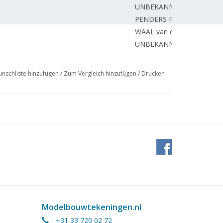
UNBEKANNT
PENDERS F.
WAAL van der R.
UNBEKANNT
nschliste hinzufügen
/
Zum Vergleich hinzufügen
/
Drucken
Modelbouwtekeningen.nl
+31 33 720 02 72