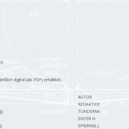
V.
lich digital (als PDF) erhältlich.
AUTOR
REDAKTION.
g)
TUNDERMAN B.
ENTER H.
)
SPIERING J.