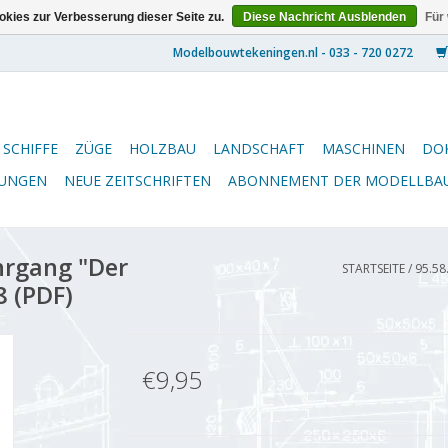
kies zur Verbesserung dieser Seite zu.
Diese Nachricht Ausblenden
Für
SCHIFFE
ZÜGE
HOLZBAU
LANDSCHAFT
MASCHINEN
DO
NUNGEN
NEUE ZEITSCHRIFTEN
ABONNEMENT DER MODELLBA
hrgang "Der
STARTSEITE
/
95.58
8 (PDF)
€9,95