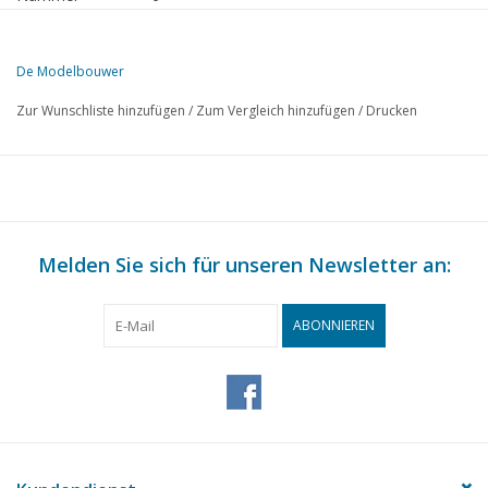
Herausgeber
Modelbouw MediaPrimair B.V.
De Modelbouwer
Diese Ausgabe von De Modelbouwer ist ausschließlich digital (als P
Zur Wunschliste hinzufügen
/
Zum Vergleich hinzufügen
/
Drucken
SEITE
BESCHREIBUNG
137
Von der Fußplatte - auf der Brücke.
139
M.S. "Ville de Djibouti" (Zeichnung)
142
Auf der Modellbauwerft.
145
Melden Sie sich für unseren Newsletter an:
Bauzeichnungen von Segelschiffen.
147
Gleispläne für Anfänger. (Zeichnung)
149
Doppeldecker bei der N.S. (Zeichnung)
ABONNIEREN
153
Modellbauausstellung in Beverwijk
157
Fertig gekauft! Fleischmann. Rivarossi, Faller,
162
Buchbesprechung
163
Clubnachrichten