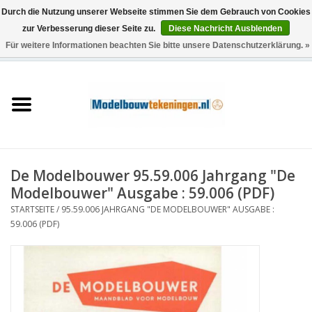
Durch die Nutzung unserer Webseite stimmen Sie dem Gebrauch von Cookies
zur Verbesserung dieser Seite zu.
Diese Nachricht Ausblenden
Für weitere Informationen beachten Sie bitte unsere Datenschutzerklärung. »
0 Artikel - €0,00
Startseite
Schiffe
Züge
De Modelbouwer 95.59.006 Jahrgang "De
Holzbau
Modelbouwer" Ausgabe : 59.006 (PDF)
STARTSEITE
/
95.59.006 JAHRGANG "DE MODELBOUWER" AUSGABE :
Landschaft
59.006 (PDF)
Maschinen
Dokumentation