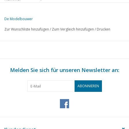
Herausgeber
Modelbouw MediaPrimair B.V.
De Modelbouwer
Diese Ausgabe von Der Modellbauer ist ausschließlich digital (als PD
Zur Wunschliste hinzufügen
/
Zum Vergleich hinzufügen
/
Drucken
SEITE
BESCHREIBUNG
165
Von der Fußplatte - auf der Brücke.
167
J. Taconis- Wechselpreis.
168
Auf der Modellbauerschiffswerft.
169
Melden Sie sich für unseren Newsletter an:
Diverse Modelle
171
Gleispläne für Anfänger. (Zeichnung)
172
15 T. Kohlenwagen. (Zeichnung)
ABONNIEREN
175
R. M.S. "Queen Elizabeth", Maßstab 1:500. (Zeichnung)
179
Wagenführer irrt sich.
180
Fertig gekauft! Fleischmann. Rivarossi, Faller,
181
Ein Plausch zu einem Bild zur Einführung des Bahnhofs "Zaa
184
Reiseeindrücke aus den U.S.A.
188
Clubberichte