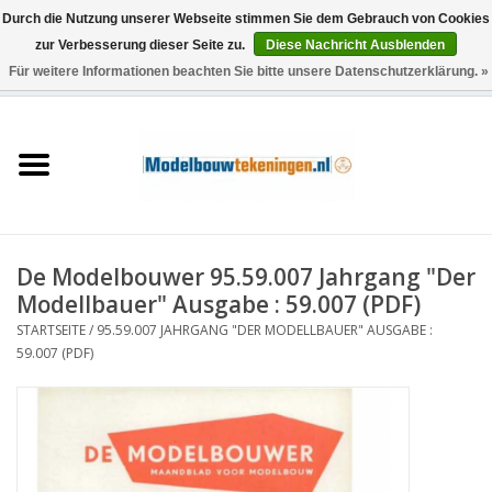
Durch die Nutzung unserer Webseite stimmen Sie dem Gebrauch von Cookies
zur Verbesserung dieser Seite zu.
Diese Nachricht Ausblenden
Für weitere Informationen beachten Sie bitte unsere Datenschutzerklärung. »
0 Artikel - €0,00
Startseite
Schiffe
Züge
De Modelbouwer 95.59.007 Jahrgang "Der
Holzbau
Modellbauer" Ausgabe : 59.007 (PDF)
STARTSEITE
/
95.59.007 JAHRGANG "DER MODELLBAUER" AUSGABE :
Landschaft
59.007 (PDF)
Maschinen
Dokumentation