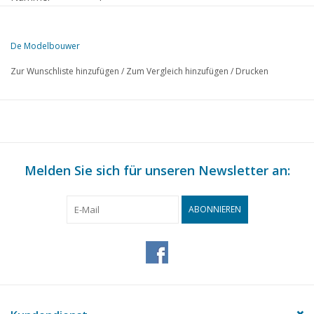
Herausgeber
Modelbouw MediaPrimair B.V.
De Modelbouwer
Diese Ausgabe von De Modelbouwer ist ausschließlich digital (als P
Zur Wunschliste hinzufügen
/
Zum Vergleich hinzufügen
/
Drucken
SEITE
BESCHREIBUNG
1
Von der Fußplatte - auf der Brücke.
3
Schiffsmodellbau von A bis Z
5
Miniaturschiffbau. TL 2
8
Melden Sie sich für unseren Newsletter an:
Modell s.s. Statendam.
9
Ein moderner Hafenmobilkran. (Zeichnung) TL 1
12
Verschiedene Modelle
ABONNIEREN
15
N.S. Wagen für internationalen Verkehr. (Zeichnung)
18
Gleispläne für Anfänger. (Zeichnung)
23
Wagenbau von A bis Z
24
N.S. 20 Tonnen Kohlenwagen GTM. (Zeichnung)
26
Buchbesprechung
27
Aktivitäten: in den Clubs.