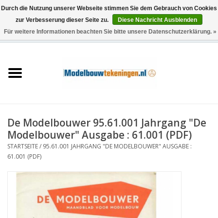
Durch die Nutzung unserer Webseite stimmen Sie dem Gebrauch von Cookies
zur Verbesserung dieser Seite zu.
Diese Nachricht Ausblenden
Für weitere Informationen beachten Sie bitte unsere Datenschutzerklärung. »
0 Artikel - €0,00
Startseite
Schiffe
Züge
De Modelbouwer 95.61.001 Jahrgang "De
Holzbau
Modelbouwer" Ausgabe : 61.001 (PDF)
STARTSEITE
/
95.61.001 JAHRGANG "DE MODELBOUWER" AUSGABE :
Landschaft
61.001 (PDF)
Maschinen
Dokumentation