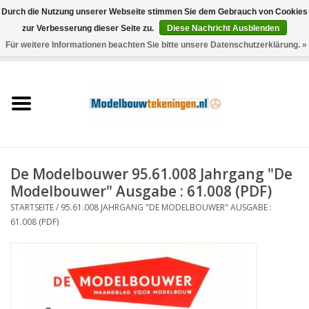
Durch die Nutzung unserer Webseite stimmen Sie dem Gebrauch von Cookies
zur Verbesserung dieser Seite zu.
Diese Nachricht Ausblenden
Für weitere Informationen beachten Sie bitte unsere Datenschutzerklärung. »
0 Artikel - €0,00
Startseite
Schiffe
Züge
De Modelbouwer 95.61.008 Jahrgang "De
Holzbau
Modelbouwer" Ausgabe : 61.008 (PDF)
STARTSEITE
/
95.61.008 JAHRGANG "DE MODELBOUWER" AUSGABE :
Landschaft
61.008 (PDF)
Maschinen
Dokumentation