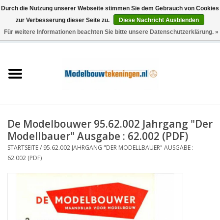
Durch die Nutzung unserer Webseite stimmen Sie dem Gebrauch von Cookies
zur Verbesserung dieser Seite zu.
Diese Nachricht Ausblenden
Für weitere Informationen beachten Sie bitte unsere Datenschutzerklärung. »
0 Artikel - €0,00
Startseite
Schiffe
Züge
De Modelbouwer 95.62.002 Jahrgang "Der
Holzbau
Modellbauer" Ausgabe : 62.002 (PDF)
STARTSEITE
/
95.62.002 JAHRGANG "DER MODELLBAUER" AUSGABE :
Landschaft
62.002 (PDF)
Maschinen
Dokumentation