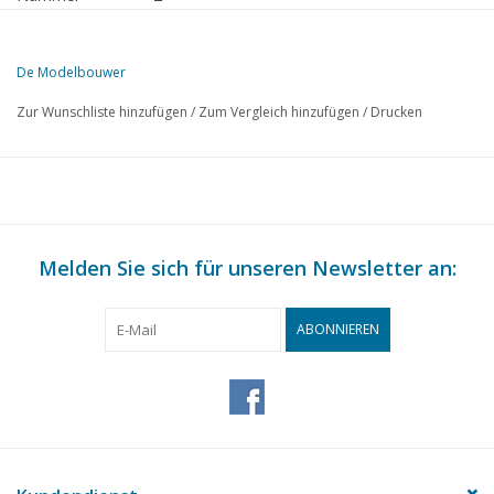
Herausgeber
Modelbouw MediaPrimair B.V.
De Modelbouwer
Diese Ausgabe von Der Modellbauer ist ausschließlich digital (als PD
Zur Wunschliste hinzufügen
/
Zum Vergleich hinzufügen
/
Drucken
S.
BESCHREIBUNG
29
Von der Fußplatte - auf der Brücke.
31
Schiffsmodellbau von A bis Z
33
Rhein-Raddampfer, "Brest" (Zeichnung)
35
Melden Sie sich für unseren Newsletter an:
Schweizer Lokomotor. (Zeichnung)
37
Gleispläne für Anfänger.
39
Propaganda - Demonstration - Anleitung Dokumentation - 
ABONNIEREN
41
Zeeland Fischerhafen, Fischerei, Fischereischiffe.
44
T-T Rubrik.
46
Kombinationen in HO, Möglichkeiten und Unmöglichkeiten.
47
Festbeleuchtung für Märklin-Männer.
48
Fertig gekauft! Fleischmann. Märklin, Faller, Trix express.
52
Gleistisch.