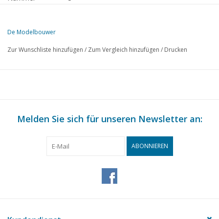
Herausgeber
Modelbouw MediaPrimair B.V.
De Modelbouwer
Diese Ausgabe von Der Modellbauer ist ausschließlich digital (als PD
Zur Wunschliste hinzufügen
/
Zum Vergleich hinzufügen
/
Drucken
SEITE
BESCHREIBUNG
73
Von der Fußplatte - auf der Brücke.
75
Der Tholense Hoogaars. (Zeichnung)
77
Richtigstellung: R - C im Modellbauer Dezember 1962 Seite
78
Melden Sie sich für unseren Newsletter an:
Funkferngesteuerter Hafenschlepper. (Zeichnung) TL 3
81
Schwimmender Lastwagen.
81
Modellabteilung Utrecht.
ABONNIEREN
82
Zeit auf See durch den Klang der Gläser.
83
Die Sende- und Empfangsanlage. TL 5
85
Das Richten von Draht.
85
Madurodam erhält kupferne Miniatur des Schleppers "Zwar
86
Neuheiten 1963: Mit Fleischmann auf der richtigen Spur.
90
Fertig gekauft! Fleischmann. Märklin, Faller, Trix express.