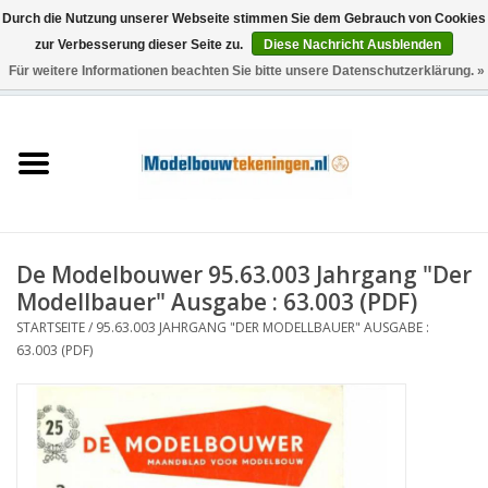
Durch die Nutzung unserer Webseite stimmen Sie dem Gebrauch von Cookies
zur Verbesserung dieser Seite zu.
Diese Nachricht Ausblenden
Für weitere Informationen beachten Sie bitte unsere Datenschutzerklärung. »
0 Artikel - €0,00
Startseite
Schiffe
Züge
De Modelbouwer 95.63.003 Jahrgang "Der
Holzbau
Modellbauer" Ausgabe : 63.003 (PDF)
STARTSEITE
/
95.63.003 JAHRGANG "DER MODELLBAUER" AUSGABE :
Landschaft
63.003 (PDF)
Maschinen
Dokumentation