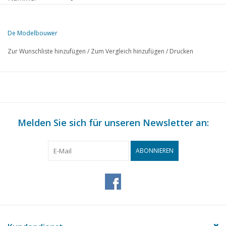
Herausgeber
Modelbouw MediaPrimair B.V.
De Modelbouwer
Diese Ausgabe von De Modelbouwer ist ausschließlich digital (als P
Zur Wunschliste hinzufügen
/
Zum Vergleich hinzufügen
/
Drucken
SEITE
BESCHREIBUNG
309
Von der Fußplatte - auf der Brücke.
311
Die Entwicklung der Dampflokomotive. TL 1
319
Geschichte von Treckschute und Eisenbahn in den Niederla
322
Melden Sie sich für unseren Newsletter an:
Oberleitungen für Modelleisenbahnen. TL1
334
Die Eisenbahnfähre über das IJ. (Zeichnung)
Die Dampflokomotive der Baureihe 3900 der Niederländisc
ABONNIEREN
337
(Zeichnung) TL 1
343
Aus der Geschichte der Dampfschifffahrtsgesellschaft Zeel
348
Inspektionswagen Nr. 20 der Niederländischen Eisenbahnen
360
NVM - Ausstellung in Rotterdam.
361
Zu Besuch bei Herrn Camphens.
365
Aktivitäten: in den Clubs.