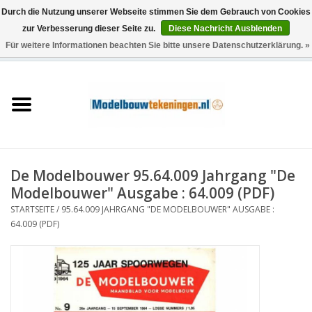
Durch die Nutzung unserer Webseite stimmen Sie dem Gebrauch von Cookies
zur Verbesserung dieser Seite zu.
Diese Nachricht Ausblenden
Für weitere Informationen beachten Sie bitte unsere Datenschutzerklärung. »
0 Artikel - €0,00
Startseite
Schiffe
Züge
De Modelbouwer 95.64.009 Jahrgang "De
Holzbau
Modelbouwer" Ausgabe : 64.009 (PDF)
STARTSEITE
/
95.64.009 JAHRGANG "DE MODELBOUWER" AUSGABE :
Landschaft
64.009 (PDF)
Maschinen
Dokumentation