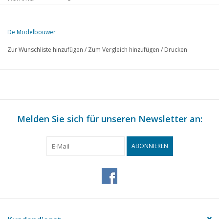
Herausgeber
Modelbouw MediaPrimair B.V.
De Modelbouwer
Diese Ausgabe von De Modelbouwer ist ausschließlich digital (als P
Zur Wunschliste hinzufügen
/
Zum Vergleich hinzufügen
/
Drucken
SEITE
BESCHREIBUNG
105
Von der Fußplatte - auf der Brücke.
107
Stromaufnahme bei Modelllokomotiven. (Schema)
112
Das Signalwesen in Wort und Bild.
120
Melden Sie sich für unseren Newsletter an:
Maßskizzen für den Modellbahn-Bau. D.B. Großraum-Kesse
122
RET - Triebwagen MBD 1802 - 1804. (Zeichnung)
125
Metallbearbeitung. Das Drehen.
ABONNIEREN
128
U-Boot-Jäger "Stockholm"
130
Zu Besuch bei Herrn C. J. van Nugteren.
131
Schwarzes Meer;
132
Aktivitäten: in den Clubs.
133
Buchbesprechung
136
Wie hell unser Gleis.