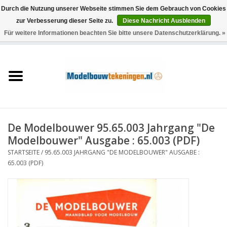
Durch die Nutzung unserer Webseite stimmen Sie dem Gebrauch von Cookies
zur Verbesserung dieser Seite zu.
Diese Nachricht Ausblenden
Für weitere Informationen beachten Sie bitte unsere Datenschutzerklärung. »
0 Artikel - €0,00
Startseite
Schiffe
Züge
De Modelbouwer 95.65.003 Jahrgang "De
Holzbau
Modelbouwer" Ausgabe : 65.003 (PDF)
STARTSEITE
/
95.65.003 JAHRGANG "DE MODELBOUWER" AUSGABE :
Landschaft
65.003 (PDF)
Maschinen
Dokumentation