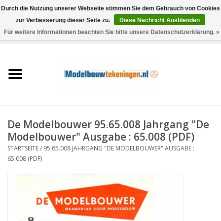
Durch die Nutzung unserer Webseite stimmen Sie dem Gebrauch von Cookies
zur Verbesserung dieser Seite zu.
Diese Nachricht Ausblenden
Für weitere Informationen beachten Sie bitte unsere Datenschutzerklärung. »
0 Artikel - €0,00
Startseite
Schiffe
Züge
De Modelbouwer 95.65.008 Jahrgang "De
Holzbau
Modelbouwer" Ausgabe : 65.008 (PDF)
STARTSEITE
/
95.65.008 JAHRGANG "DE MODELBOUWER" AUSGABE :
Landschaft
65.008 (PDF)
Maschinen
Dokumentation