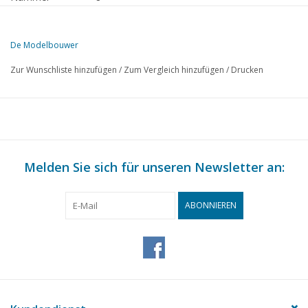
Herausgeber
Modelbouw MediaPrimair B.V.
De Modelbouwer
Diese Ausgabe von De Modelbouwer ist ausschließlich digital (als P
Zur Wunschliste hinzufügen
/
Zum Vergleich hinzufügen
/
Drucken
SEITE
BESCHREIBUNG
349
Von der Fußplatte - auf der Brücke.
351
Generalversammlung 25. September 1965 in Schiphol.
352
Tholense Hoogaars.
355
Melden Sie sich für unseren Newsletter an:
Lokomotiven Nr. 161 - 205 der S.S. Später N.S. Serie 2900. 
360
Das Signalwesen in Wort und Bild.
362
Gleispläne. (Zeichnung)
ABONNIEREN
365
"Halve Maan"
367
Eisenbahnstrecke.
396
Besatzung von Modellen.
370
Metallbearbeitung. Das Drehen.
Maßskizzen für den Modellbahnbau. 40 Tonnen offener Gü
375
(Zeichnung)