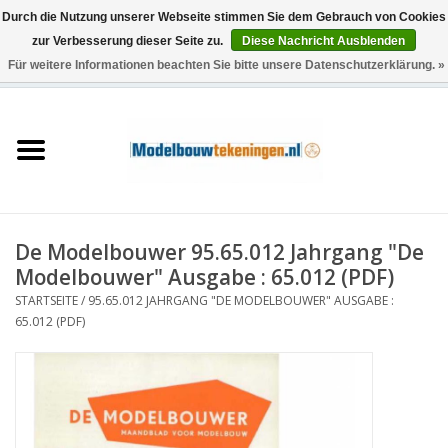
Durch die Nutzung unserer Webseite stimmen Sie dem Gebrauch von Cookies
zur Verbesserung dieser Seite zu.
Diese Nachricht Ausblenden
Für weitere Informationen beachten Sie bitte unsere Datenschutzerklärung. »
0 Artikel - €0,00
Startseite
Schiffe
Züge
De Modelbouwer 95.65.012 Jahrgang "De
Holzbau
Modelbouwer" Ausgabe : 65.012 (PDF)
STARTSEITE
/
95.65.012 JAHRGANG "DE MODELBOUWER" AUSGABE :
Landschaft
65.012 (PDF)
Maschinen
Dokumentation