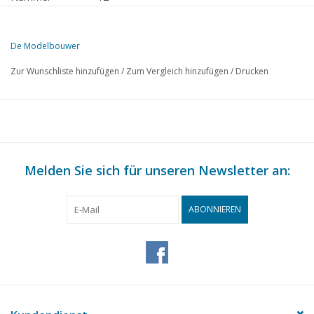
Herausgeber
Modelbouw MediaPrimair B.V.
De Modelbouwer
Diese Ausgabe von De Modelbouwer ist ausschließlich digital (als P
Zur Wunschliste hinzufügen
/
Zum Vergleich hinzufügen
/
Drucken
SEITE
BESCHREIBUNG
531
N.S. "D" Dampflok Serie 4700 (Zeichnung) TL 1
534
Modell einer "Beechcraft" T 34 "Mentor"-Trainer. (Zeichnun
536
Wie gemütlich es war.
538
Melden Sie sich für unseren Newsletter an:
Aller Anfang ist schwer;
543
Gasproduktion-Gasspeicherung. TL 4
547
Geben Sie Ihrer Anlage ein eigenes Gesicht.
ABONNIEREN
551
Der Schiffbauredakteur über Züge.
552
Maßskizzen für den Modellbahnbau. 20-Tonnen-Sandwagen 
554
N.S. "D" Dampflok Serie 4700 (Zeichnung) TL 1
556
MOROP. Internationale Modellbau - Organisation.
557
Metallbearbeitung. Das Gewindeschneiden;
557
Tipps aus der Werkstatt.