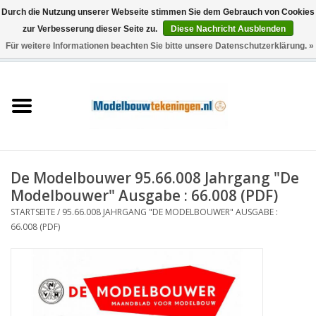
Durch die Nutzung unserer Webseite stimmen Sie dem Gebrauch von Cookies
zur Verbesserung dieser Seite zu.
Diese Nachricht Ausblenden
Für weitere Informationen beachten Sie bitte unsere Datenschutzerklärung. »
0 Artikel - €0,00
Startseite
Schiffe
Züge
De Modelbouwer 95.66.008 Jahrgang "De
Holzbau
Modelbouwer" Ausgabe : 66.008 (PDF)
STARTSEITE
/
95.66.008 JAHRGANG "DE MODELBOUWER" AUSGABE :
Landschaft
66.008 (PDF)
Maschinen
Dokumentation