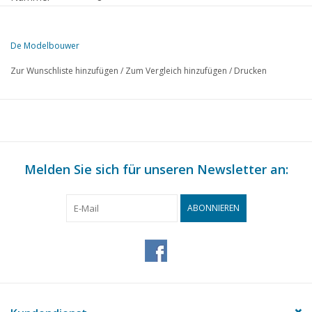
Herausgeber
Modelbouw MediaPrimair B.V.
De Modelbouwer
Diese Ausgabe von De Modelbouwer ist ausschließlich digital (als P
Zur Wunschliste hinzufügen
/
Zum Vergleich hinzufügen
/
Drucken
SEITE
BESCHREIBUNG
337
Von der Fußplatte - auf der Brücke.
339
Hauptversammlung 24. September 1966 in Arnheim.
340
Die Herstellung von Faltbälgen. (Zeichnung)
340
Melden Sie sich für unseren Newsletter an:
Herr A. DONKER.
341
Die Entstehung einer Free-Lance Lokomotive für "0". (Zeic
343
Patrouillenboot der "Dark"-Klasse. (Zeichnung).
ABONNIEREN
344
Segeln mit Modelljachten: Ruderbearbeitung und Rudersteu
348
"Helders Marinemuseum/ Wiedereröffnung in größerem Ge
355
Zu Besuch bei Herrn Berkman.
356
GBHTM geschlossener Beiwagen Serie 600 - 629. (Zeichnu
358
Erfahrungen mit Spur N Einleitung.
363
"Schienenreiniger".