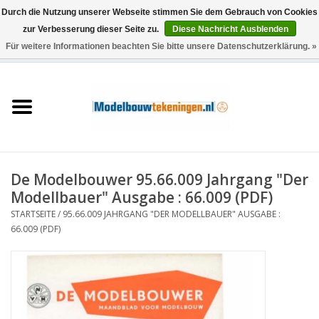
Durch die Nutzung unserer Webseite stimmen Sie dem Gebrauch von Cookies
zur Verbesserung dieser Seite zu.
Diese Nachricht Ausblenden
Für weitere Informationen beachten Sie bitte unsere Datenschutzerklärung. »
0 Artikel - €0,00
Startseite
Schiffe
Züge
De Modelbouwer 95.66.009 Jahrgang "Der
Holzbau
Modellbauer" Ausgabe : 66.009 (PDF)
STARTSEITE
/
95.66.009 JAHRGANG "DER MODELLBAUER" AUSGABE :
Landschaft
66.009 (PDF)
Maschinen
Dokumentation