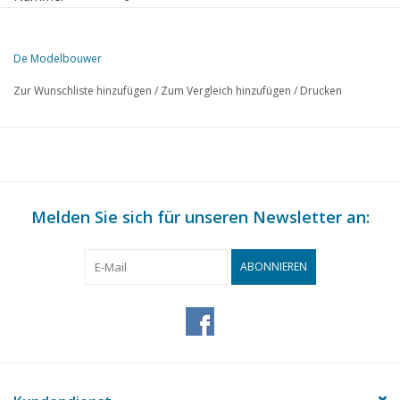
Herausgeber
Modelbouw MediaPrimair B.V.
De Modelbouwer
Diese Ausgabe von Der Modellbauer ist ausschließlich digital (als PD
Zur Wunschliste hinzufügen
/
Zum Vergleich hinzufügen
/
Drucken
SEITE
BESCHREIBUNG
377
Von der Fußplatte - auf der Brücke.
379
Hauptversammlung 24. September 1966 in Arnheim.
380
Eine Werft bei einer Modellbahn. (Zeichnung)
383
Melden Sie sich für unseren Newsletter an:
Metallbearbeitung.
386
Diverse Modelle
389
Relais in einer Modelleisenbahn. (Schaltplan)
ABONNIEREN
396
Gasproduktion-Gasspeicherung. TEIL 11
400
Aller Anfang ist schwer; Schalter zum Ändern der Drehricht
Maßskizzen für den Modellbahn-Bau. Geschlossener Güter
402
Französischen Eisenbahnen Kv 304821 (Zeichnung)
402
Buchbesprechung
404
Erfahrungen mit Spur N "Das rollende Material".