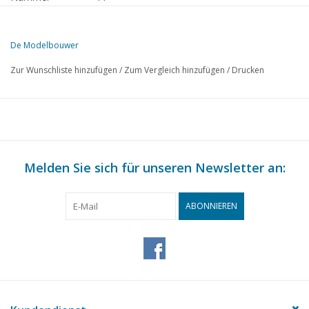
Herausgeber
Modelbouw MediaPrimair B.V.
De Modelbouwer
Diese Ausgabe von De Modelbouwer ist ausschließlich digital (als P
Zur Wunschliste hinzufügen
/
Zum Vergleich hinzufügen
/
Drucken
S.
BESCHREIBUNG
485
Von der Fußplatte - auf der Brücke.
489
Nationaler Modellbau.
491
Ommen ein ländlicher Bahnhof. (Zeichnung)
498
Melden Sie sich für unseren Newsletter an:
Allgemeine Vorschriften.
500
Diverse Modelle.
502
Offener Brief an Herrn van Es aus Barendrecht.
ABONNIEREN
505
Eine Drehorgel.
506
Die Dampflokomotiven NS 2100. (Zeichnung)
512
Wettbewerbsmodell: Motortankschiff "Shell 14". (Zeichnung
522
Generalversammlung 24. September 1966 in Arnheim.
524
Zusammensetzung des Vorstands N.V.M.
526
Jahreshauptversammlungs-Impressionen.