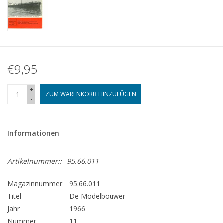
€9,95
+
ZUM WARENKORB HINZUFÜGEN
-
Informationen
Artikelnummer::
95.66.011
Magazinnummer
95.66.011
Titel
De Modelbouwer
Jahr
1966
Nummer
11