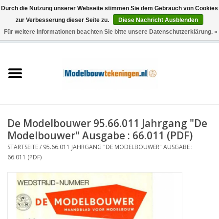
Durch die Nutzung unserer Webseite stimmen Sie dem Gebrauch von Cookies
zur Verbesserung dieser Seite zu.
Diese Nachricht Ausblenden
Für weitere Informationen beachten Sie bitte unsere Datenschutzerklärung. »
0 Artikel - €0,00
Startseite
Schiffe
Züge
De Modelbouwer 95.66.011 Jahrgang "De
Holzbau
Modelbouwer" Ausgabe : 66.011 (PDF)
STARTSEITE
/
95.66.011 JAHRGANG "DE MODELBOUWER" AUSGABE :
Landschaft
66.011 (PDF)
Maschinen
Dokumentation