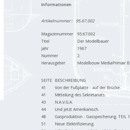
Informationen
Artikelnummer::
95.67.002
Magazinnummer
95.67.002
Titel
Der Modellbauer
Jahr
1967
Nummer
2
Herausgeber
Modelbouw MediaPrimair B.
SEITE
BESCHREIBUNG
41
Von der Fußplatte - auf der Brücke.
41
Mitteilung des Sekretariats.
43
N.A.V.G.A.
44
Und jetzt Amerikanisch.
48
Gasproduktion - Gasspeicherung. TEIL 
51
Neue Elektrifizierung.