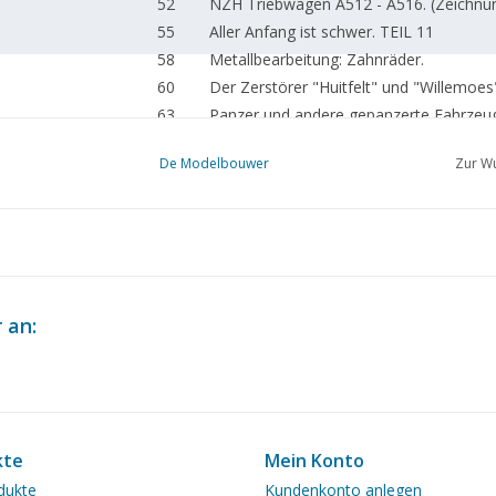
52
NZH Triebwagen A512 - A516. (Zeichnu
55
Aller Anfang ist schwer. TEIL 11
58
Metallbearbeitung: Zahnräder.
60
Der Zerstörer "Huitfelt" und "Willemoes
63
Panzer und andere gepanzerte Fahrzeu
66
Die Herstellung von Autorädern. (Zeich
De Modelbouwer
Zur Wu
69
HO Modelleisenbahn;
70
Verschiedene Modelle.
72
Aktivitäten in den Clubs.
73
Verschiedene Titel und Werke
74
Fertig gekauft: Märklin, Lima, Trix Expre
76
Das Großunternehmen. Deutsche Bundes
 an:
80
Schiffe der Königlichen Marine. U-Boote
kte
Mein Konto
dukte
Kundenkonto anlegen