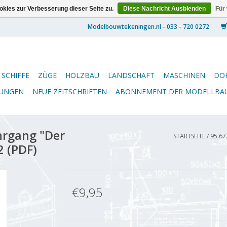
kies zur Verbesserung dieser Seite zu.
Diese Nachricht Ausblenden
Für
SCHIFFE
ZÜGE
HOLZBAU
LANDSCHAFT
MASCHINEN
DO
NUNGEN
NEUE ZEITSCHRIFTEN
ABONNEMENT DER MODELLBA
hrgang "Der
STARTSEITE
/
95.67
2 (PDF)
€9,95