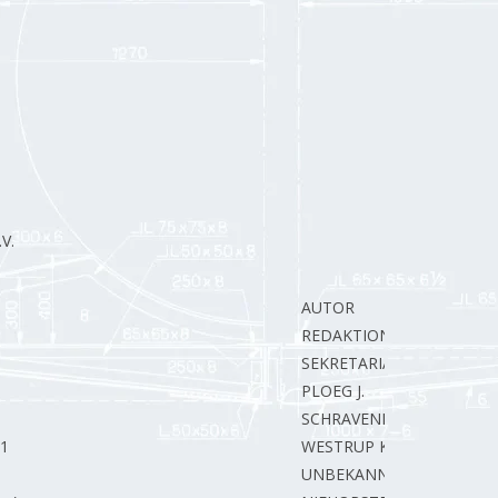
V.
AUTOR
REDAKTION.
SEKRETARIAT
PLOEG J.
SCHRAVENDEEL P.
11
WESTRUP K.
UNBEKANNT