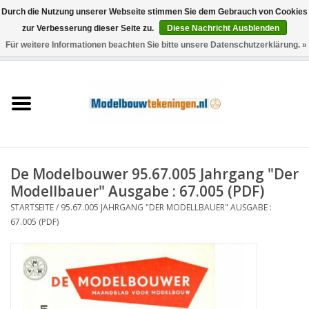
Durch die Nutzung unserer Webseite stimmen Sie dem Gebrauch von Cookies
zur Verbesserung dieser Seite zu.
Diese Nachricht Ausblenden
Für weitere Informationen beachten Sie bitte unsere Datenschutzerklärung. »
0 Artikel - €0,00
Startseite
Schiffe
Züge
De Modelbouwer 95.67.005 Jahrgang "Der
Holzbau
Modellbauer" Ausgabe : 67.005 (PDF)
STARTSEITE
/
95.67.005 JAHRGANG "DER MODELLBAUER" AUSGABE :
Landschaft
67.005 (PDF)
Maschinen
Dokumentation