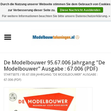
Durch die Nutzung unserer Webseite stimmen Sie dem Gebrauch von Cookies
zur Verbesserung dieser Seite zu.
Diese Nachricht Ausblenden
Für weitere Informationen beachten Sie bitte unsere Datenschutzerklärung. »
0 Artikel - €0,00
Startseite
Schiffe
Züge
De Modelbouwer 95.67.006 Jahrgang "De
Holzbau
Modelbouwer" Ausgabe : 67.006 (PDF)
STARTSEITE
/
95.67.006 JAHRGANG "DE MODELBOUWER" AUSGABE :
Landschaft
67.006 (PDF)
Maschinen
Dokumentation