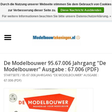
Durch die Nutzung unserer Webseite stimmen Sie dem Gebrauch von Cookies
zur Verbesserung dieser Seite zu.
Diese Nachricht Ausblenden
Für weitere Informationen beachten Sie bitte unsere Datenschutzerklärung. »
0 Artikel - €0,00
Startseite
Schiffe
Züge
De Modelbouwer 95.67.006 Jahrgang "De
Holzbau
Modelbouwer" Ausgabe : 67.006 (PDF)
STARTSEITE
/
95.67.006 JAHRGANG "DE MODELBOUWER" AUSGABE :
Landschaft
67.006 (PDF)
Maschinen
Dokumentation