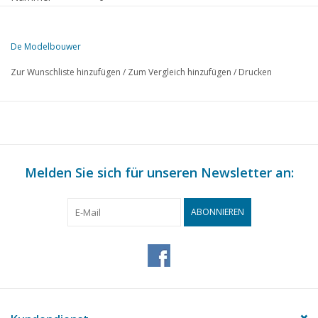
Herausgeber
Modelbouw MediaPrimair B.V.
De Modelbouwer
Diese Ausgabe von De Modelbouwer ist ausschließlich digital (als P
Zur Wunschliste hinzufügen
/
Zum Vergleich hinzufügen
/
Drucken
S.
BESCHREIBUNG
241
Von der Fußplatte - auf der Brücke.
244
Vorstandsmitteilung: 15. MOROP-Kongress in Brüssel.
245
Korrespondenzadressen.
246
Melden Sie sich für unseren Newsletter an:
Die Wartung von Dampflokomotiven. TL 4
250
Aller Anfang ist schwer. TL 19
252
Modelleisenbahn
ABONNIEREN
255
Modell des Hospitalschiffs "De Hoop".
Maßskizzen für den Eisenbahnmodellbau. Geschlossener Wag
256
(Zeichnung)
258
Variationen zu einem Thema von TL 6
260
Ein Gleichstromtransformator.
261
Möglichkeiten mit der Vollmer Fußgängerbrücke.