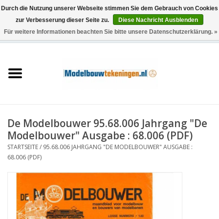
Durch die Nutzung unserer Webseite stimmen Sie dem Gebrauch von Cookies
zur Verbesserung dieser Seite zu.
Diese Nachricht Ausblenden
Für weitere Informationen beachten Sie bitte unsere Datenschutzerklärung. »
0 Artikel - €0,00
Startseite
Schiffe
Züge
De Modelbouwer 95.68.006 Jahrgang "De
Holzbau
Modelbouwer" Ausgabe : 68.006 (PDF)
STARTSEITE
/
95.68.006 JAHRGANG "DE MODELBOUWER" AUSGABE :
Landschaft
68.006 (PDF)
Maschinen
Dokumentation