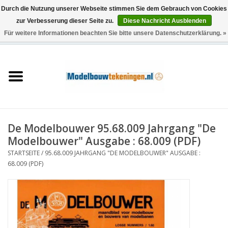
Durch die Nutzung unserer Webseite stimmen Sie dem Gebrauch von Cookies
zur Verbesserung dieser Seite zu.
Diese Nachricht Ausblenden
Für weitere Informationen beachten Sie bitte unsere Datenschutzerklärung. »
0 Artikel - €0,00
Startseite
Schiffe
Züge
De Modelbouwer 95.68.009 Jahrgang "De
Holzbau
Modelbouwer" Ausgabe : 68.009 (PDF)
STARTSEITE
/
95.68.009 JAHRGANG "DE MODELBOUWER" AUSGABE :
Landschaft
68.009 (PDF)
Maschinen
Dokumentation