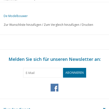
Herausgeber
Modelbouw MediaPrimair B.V.
De Modelbouwer
Diese Ausgabe von De Modelbouwer ist ausschließlich digital (als P
Zur Wunschliste hinzufügen
/
Zum Vergleich hinzufügen
/
Drucken
SEITE
BESCHREIBUNG
385
Von der Fußplatte - auf der Brücke.
392
Jubiläum AMC und NVM - Jahreshauptversammlung.
393
Korrespondenzadressen.
394
Melden Sie sich für unseren Newsletter an:
Zum 25-jährigen Bestehen der AMC.
395
Der Amsterdamer Modellbauclub. 5 Modellbahnen in 25 Jah
396
Städtebau in der AMC.
ABONNIEREN
400
Die Mitglieder der AMC.
401
Die NS 6300
406
Ein AMC-Mitglied baut seine Bahn.
409
Zukünftige Geschichte.
410
Schiffsmodellbau in der AMC.
412
Modellbautipps einer Diesellok.