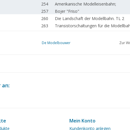
254
Amerikanische Modelleisenbahn;
257
Bojer "Friso"
260
Die Landschaft der Modellbahn. TL 2
263
Transistorschaltungen für die Modellbah
267
Ein neuer Kontaktkleber 3M-Cyanolit.
268
Zurück zum Dampf.
De Modelbouwer
Zur Wu
271
Fertig gekauft: Märklin, Lima, Trix Expre
273
Von innen und außen. Fleischmann BR 8
275
13. Nationaler Wettbewerb Freizeitgesta
277
Aktivitäten in den Clubs.
278
Buchbesprechung
280
Der Großbetrieb. Weitere Erweiterung 
 an:
282
Hinter den Kulissen der NS.
284
Immer schneller auf Schienen.
kte
Mein Konto
dukte
Kundenkonto anlegen