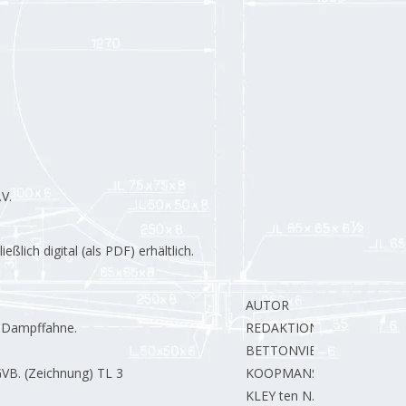
V.
lich digital (als PDF) erhältlich.
AUTOR
e Dampffahne.
REDAKTION.
BETTONVIEL H.
VB. (Zeichnung) TL 3
KOOPMANS J.
KLEY ten N.