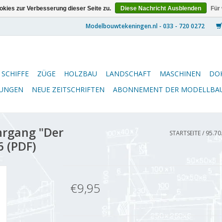
kies zur Verbesserung dieser Seite zu.
Diese Nachricht Ausblenden
Für
SCHIFFE
ZÜGE
HOLZBAU
LANDSCHAFT
MASCHINEN
DO
NUNGEN
NEUE ZEITSCHRIFTEN
ABONNEMENT DER MODELLBA
hrgang "Der
STARTSEITE
/
95.70
6 (PDF)
€9,95