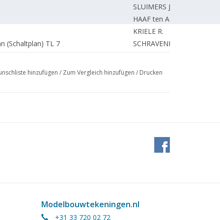
SLUIMERS J.
HAAF ten A.
KRIELE R.
n (Schaltplan) TL 7
SCHRAVENDEEL D.
BETTONVIEL H.
VROOM de J.
nschliste hinzufügen
/
Zum Vergleich hinzufügen
/
Drucken
ss, Lesney.
REDAKTION.
9. TL 4
KLERK de T.
ltung.
BETTONVIEL H.
BETTONVIEL H.
UNBEKANNT
des NS-Triebfahrzeugparks.
UNBEKANNT
BOSSAERS A.
UNBEKANNT
Modelbouwtekeningen.nl
+31 33 720 02 72