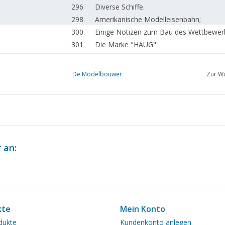
296
Diverse Schiffe.
298
Amerikanische Modelleisenbahn;
300
Einige Notizen zum Bau des Wettbewer
301
Die Marke "HAUG"
302
Eine einfache Arbeit für Anfänger. (Zeic
304
Eine Schonerbrigg aus dem Jahr 1857. (
De Modelbouwer
Zur Wu
312
Niederländisches Straßenbahnmuseum 2
313
Diverse Titel und Werke
315
Aller Anfang ist schwer. Serie 2. TL 9
316
Und der Hafen wuchs weiter, 1945 - 197
317
Schalten mit "Kok"-Relais. (Schaltplan) 
319
Noch eine einfache Arbeit für Anfänger;
 an:
320
Maschinenbau: die Dampfverteilung bei
313
Diverse Titel und Werke
323
Fertig gekauft: Märklin, Lima, Trix Expre
326
Der Großbetrieb. E - Lok Serie 1500.
Die "Vulcanus" als Modell. Das erste ho
kte
Mein Konto
327
Schiffsdiesel.
dukte
Kundenkonto anlegen