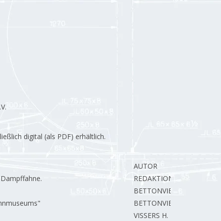
V.
lich digital (als PDF) erhältlich.
AUTOR
e Dampffahne.
REDAKTION.
BETTONVIEL H.
bahnmuseums"
BETTONVIEL H.
VISSERS H.