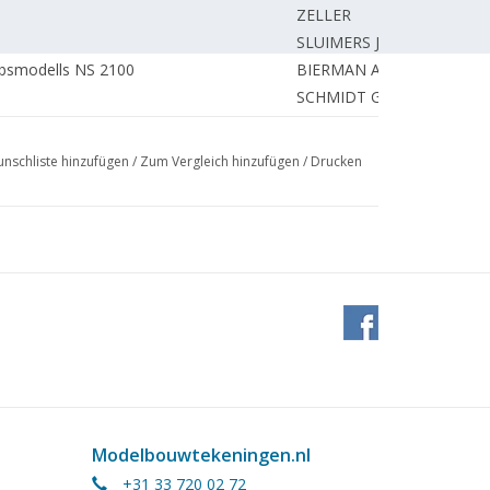
ZELLER
SLUIMERS J.
bsmodells NS 2100
BIERMAN A.
SCHMIDT G.
hnung)
SCHMIDT G.
Zeichnung) TL 1
KELLEN van der C.
nschliste hinzufügen
/
Zum Vergleich hinzufügen
/
Drucken
0 Jahre.
BOSSAERS A.
UNBEKANNT
VISSER A.
0.
REDAKTION.
TL 1
SCHEPERS J.
SCHMIDT G.
 Lokomotiven. TL 5
OEGEMA J.
UNBEKANNT
ss, Lesney.
REDAKTION.
UNBEKANNT
chseetüchtige Motorschiff und 60 Jahre
Modelbouwtekeningen.nl
BOES A.
+31 33 720 02 72