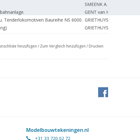
SMEENK A.
nbahnanlage.
GENT van H.
u. Tenderlokomotiven Baureihe NS 6000.
GRIETHUYSEN van J.
ung)
GRIETHUYSEN van J.
ttbewerbsmodells NS 2100
SCHIPPERS R.
HORDEN A.
nschliste hinzufügen
/
Zum Vergleich hinzufügen
/
Drucken
nal.
SMIT A.
SMEENK A.
SCHIPPERS R.
auers
GOES van der A.
ss, Lesney.
REDAKTION.
BETTONVIEL H.
UNBEKANNT
ahgetakelten Schiffen.
GRIETHUYSEN van J.
Modelbouwtekeningen.nl
+31 33 720 02 72