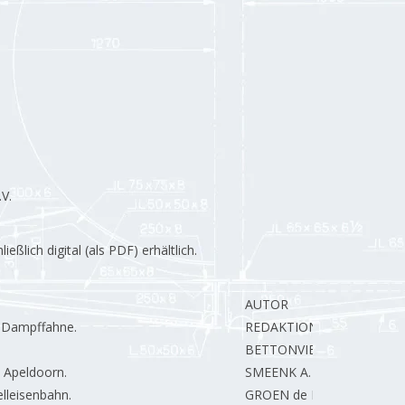
V.
lich digital (als PDF) erhältlich.
AUTOR
e Dampffahne.
REDAKTION.
BETTONVIEL H.
 Apeldoorn.
SMEENK A.
lleisenbahn.
GROEN de H.