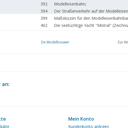
392
Modelleisenbahn;
394
Der Straßenverkehr auf der Modelleise
399
Maßskizzen für den Modelleisenbahnba
402
Die seetüchtige Yacht "Mistral" (Zeichn
404
H.S.M. 502. Notizen zum Bau eines We
408
Die Zuiderzeebahn.
De Modelbouwer
Zur Wu
411
Das thermoelektrisch betätigte Flügelsig
413
Die Oberleitung.
416
Löten.
419
Betrachtungen eines Eisenbahnmodellb
420
Fertig gekauft: Märklin, Lima, Trix Expre
422
Aktivitäten in den Clubs.
 an:
422
Verschiedene Titel und Werke
425
Der Großbetrieb. Das Manövrieren mit r
kte
Mein Konto
dukte
Kundenkonto anlegen