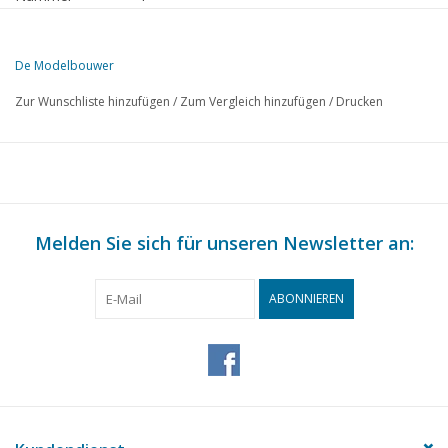
Herausgeber
Modelbouw MediaPrimair B.V.
De Modelbouwer
Diese Ausgabe von De Modelbouwer ist ausschließlich digital (als P
Zur Wunschliste hinzufügen
/
Zum Vergleich hinzufügen
/
Drucken
SEITE
BESCHREIBUNG
1
Von der Fußplatte - auf der Brücke - die Dampffahne.
6
Modellbau oder Spielzeug sammeln.
10
Der Bau einer Stuart Nr. 10 Dampfmaschine. TL 1
15
Melden Sie sich für unseren Newsletter an:
Cutty Sark (Zeichnungen) TL 7
21
Ein Botter. (Zeichnung) TL 3
28
Modelleisenbahn.
ABONNIEREN
30
Eine Wippmühle.
32
Die Tenderlokomotiven Baureihe 6300 (Zeichnung) TL 1
35
Schalten mit "Kok"-Relais. (Schaltplan) TL 3
37
Kleiner Tipp für Schiffsmodellbauer.
38
Maschinenbau: die Dampfverteilung bei Lokomotiven. TL 9
39
Verschiedene Titel und Werke