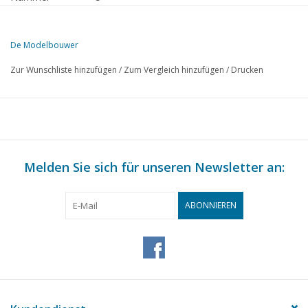
Herausgeber
Modelbouw MediaPrimair B.V.
De Modelbouwer
Diese Ausgabe von De Modelbouwer ist ausschließlich digital (als P
Zur Wunschliste hinzufügen
/
Zum Vergleich hinzufügen
/
Drucken
SEITE
BESCHREIBUNG
129
Von der Fußplatte - auf der Brücke.
131
Die Cutty Sark.(Zeichnung) TL 11
135
Wird erwartet: Geschichte eines Fährdienstes.
135
Melden Sie sich für unseren Newsletter an:
Selbstbau von Bäumen; (Zeichnung)
136
RET Straßenbahnzug Emr 453 + Ahr 1399. (Zeichnung) TL 3
138
Maschinenbau: die Dampfverteilung bei Lokomotiven. TL 1
ABONNIEREN
139
Buchbesprechung
140
S.M.S. Kreuzer "De Ruyter";
141
Hochfrequenzbeleuchtung bei der Modelleisenbahn.
143
Konstruktionsmethoden von Lokomotiv-Stützachsen.
146
Eine vertikale Einzylinder-Dampfmaschine die "Hans 2". (Ze
149
Kriegsschiffe von "Damals". TL 2