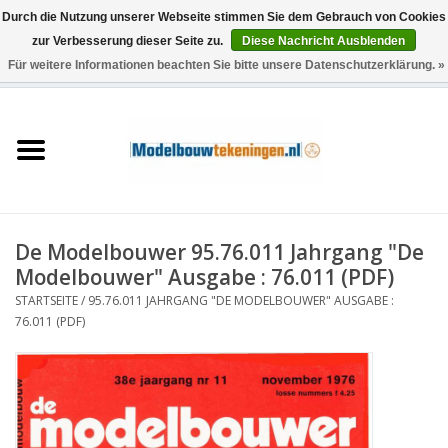
Durch die Nutzung unserer Webseite stimmen Sie dem Gebrauch von Cookies
zur Verbesserung dieser Seite zu.
Diese Nachricht Ausblenden
Für weitere Informationen beachten Sie bitte unsere Datenschutzerklärung. »
0 Artikel - €0,00
Startseite
Schiffe
Züge
De Modelbouwer 95.76.011 Jahrgang "De
Holzbau
Modelbouwer" Ausgabe : 76.011 (PDF)
STARTSEITE
/
95.76.011 JAHRGANG "DE MODELBOUWER" AUSGABE :
Landschaft
76.011 (PDF)
Maschinen
Dokumentation