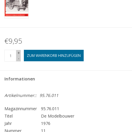
€9,95
+
ZUM WARENKORB HINZUFÜGEN
-
Informationen
Artikelnummer::
95.76.011
Magazinnummer
95.76.011
Titel
De Modelbouwer
Jahr
1976
Nummer
11