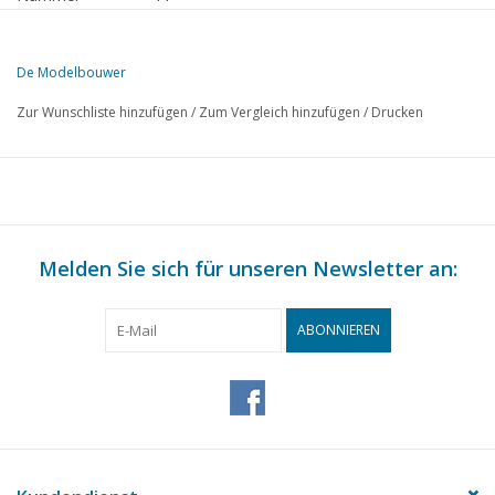
Herausgeber
Modelbouw MediaPrimair B.V.
De Modelbouwer
Diese Ausgabe von De Modelbouwer ist ausschließlich digital (als P
Zur Wunschliste hinzufügen
/
Zum Vergleich hinzufügen
/
Drucken
SEITE
BESCHREIBUNG
307
NZH Stadtmaterial.
309
Nochmals die Pferdebahn.
312
Fertigkauf: JOUEF
313
Melden Sie sich für unseren Newsletter an:
Buchbesprechung
314
Die Sik unter dem Messer. TEIL 1
315
Die Entwicklung der französischen Dampflok TEIL 3
ABONNIEREN
320
Ein Lemster Fährschiff. TEIL 1 (Zeichnung)
327
Amerikanische Kreuzer der "Leahy"-Klasse TEIL 11
328
Änderung an Myford . (Zeichnung)
329
Entwurf und Bau Mini-Benzinmotor. (Zeichnung) TEIL 3
332
Internationales Dampfwochenende in Netphen-Deuz.
333
Was auf der Jahrestagung zu sehen war.