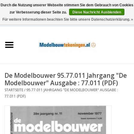
Durch die Nutzung unserer Webseite stimmen Sie dem Gebrauch von Cookies
zur Verbesserung dieser Seite zu.
Diese Nachricht Ausblenden
Für weitere Informationen beachten Sie bitte unsere Datenschutzerklärung. »
0 Artikel - €0,00
Startseite
Schiffe
Züge
De Modelbouwer 95.77.011 Jahrgang "De
Holzbau
Modelbouwer" Ausgabe : 77.011 (PDF)
STARTSEITE
/
95.77.011 JAHRGANG "DE MODELBOUWER" AUSGABE :
Landschaft
77.011 (PDF)
Maschinen
Dokumentation