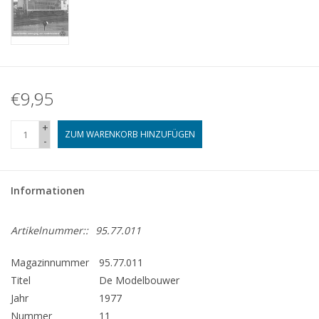
€9,95
+
ZUM WARENKORB HINZUFÜGEN
-
Informationen
Artikelnummer::
95.77.011
Magazinnummer
95.77.011
Titel
De Modelbouwer
Jahr
1977
Nummer
11