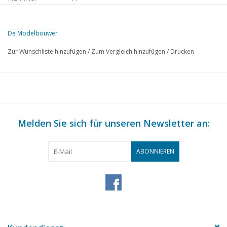
Herausgeber
Modelbouw MediaPrimair B.V.
De Modelbouwer
Diese Ausgabe von De Modelbouwer ist ausschließlich digital (als P
Zur Wunschliste hinzufügen
/
Zum Vergleich hinzufügen
/
Drucken
SEITE
BESCHREIBUNG
352
Neuigkeiten von Brawa.
353
Von der Fußplatte - auf der Brücke - die Dampffahne.
356
NZH Das Busunternehmen.
360
Melden Sie sich für unseren Newsletter an:
Selbstbau von Elektromotoren. (Zeichnung) TL 2
362
Speichenräder bauen. (Zeichnung)
366
Abschied der Dampftraktion bei der Deutschen Bundesbahn
ABONNIEREN
367
Die Lokomotivbaureihe 2200-2350 der NS.
368
Fertigkauf: ROCO, LIMA.
371
Das fahrende Schiffsmodell. Kriegsschiffe.
376
Fischerboote. (Zeichnung)
380
Fokker T.5. (Zeichnung)
388
Eine Öllampe (Ölpumpe) an einem Viertakt-Modellmotor. (Z