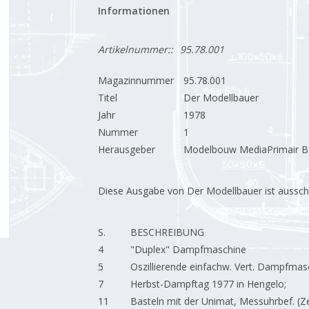
Informationen
Artikelnummer::
95.78.001
Magazinnummer
95.78.001
Titel
Der Modellbauer
Jahr
1978
Nummer
1
Herausgeber
Modelbouw MediaPrimair B.
Diese Ausgabe von Der Modellbauer ist ausschließ
S.
BESCHREIBUNG
4
"Duplex" Dampfmaschine
5
Oszillierende einfachw. Vert. Dampfmas
7
Herbst-Dampftag 1977 in Hengelo;
11
Basteln mit der Unimat, Messuhrbef. (Z