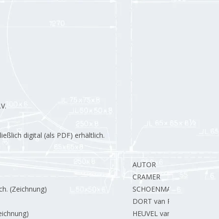
V.
lich digital (als PDF) erhältlich.
AUTOR
CRAMER
ch. (Zeichnung)
SCHOENMAKERS A.
DORT van R.
eichnung)
HEUVEL van den T.