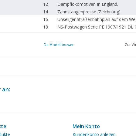
12
Dampflokomotiven In England.
14
Zahnstangenpresse (Zeichnung)
16
Unseliger Straßenbahnplan auf dem We
18
NS-Postwagen Serie PE 1907/1921 DL 1
25
17. Jahrhundert Staatsjacht
26
Fischerboote (Zeichnung)
De Modelbouwer
Zur Wu
28
Das fahrende Schiffsmodell (Kriegsschif
31
HMS "EAGLE"
32
How to make Clipper Shipmodels.
33
Die Fokker "Spin" Varianten
37
Taschenbuch Deutsche Lokomotivfabri
 an:
kte
Mein Konto
dukte
Kundenkonto anlegen