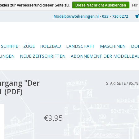
kies zur Verbesserung dieser Seite zu.
Diese Nachricht Ausblenden
Für
SCHIFFE
ZÜGE
HOLZBAU
LANDSCHAFT
MASCHINEN
DO
NUNGEN
NEUE ZEITSCHRIFTEN
ABONNEMENT DER MODELLBA
hrgang "Der
STARTSEITE
/
95.78
1 (PDF)
€9,95