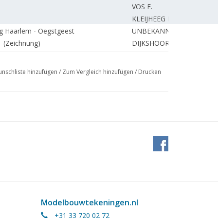
VOS F.
KLEIJHEEG L.
g Haarlem - Oegstgeest
UNBEKANNT
 (Zeichnung)
DIJKSHOORN W.
VERKERK
PLOEG J.
nschliste hinzufügen
/
Zum Vergleich hinzufügen
/
Drucken
fe)
VEENSTRA A.
BOOTSMA T.
UNBEKANNT
BOSMAN J.
eken.
VOS F.
Modelbouwtekeningen.nl
+31 33 720 02 72