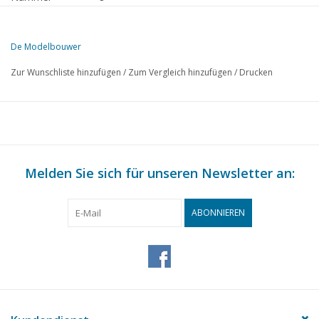
Herausgeber
Modelbouw MediaPrimair B.V.
De Modelbouwer
Diese Ausgabe von De Modelbouwer ist ausschließlich digital (als P
Zur Wunschliste hinzufügen
/
Zum Vergleich hinzufügen
/
Drucken
SEITE
BESCHREIBUNG
II
Archiv-Plauderei
Von der Redaktion. Arbeit im Laden, der kritische Leser, zu 
307
Werkstatt.
307
Melden Sie sich für unseren Newsletter an:
Die Dampffahne
307
Brücken-Plauderei.
308
Die Bügelschaluppe "Vertrouwen" M.D. 28 aus 1886. (Zeich
ABONNIEREN
315
Neu Amsterdam
316
Die diesel-elektrischen Loks der Maasbuurtspoorweg.
318
Das Maasbuurt-Material bei der RTM. (Zeichnung)
326
Bau der ex-Maasbuurter RTM M68. (Zeichnung)
329
Kurz richtigstellen.
329
NZH-Beschriftungen.