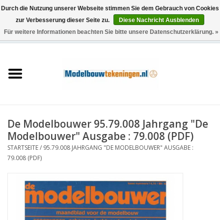
Durch die Nutzung unserer Webseite stimmen Sie dem Gebrauch von Cookies
zur Verbesserung dieser Seite zu.
Diese Nachricht Ausblenden
Für weitere Informationen beachten Sie bitte unsere Datenschutzerklärung. »
0 Artikel - €0,00
Startseite
Schiffe
Züge
De Modelbouwer 95.79.008 Jahrgang "De
Holzbau
Modelbouwer" Ausgabe : 79.008 (PDF)
STARTSEITE
/
95.79.008 JAHRGANG "DE MODELBOUWER" AUSGABE :
Landschaft
79.008 (PDF)
Maschinen
Dokumentation