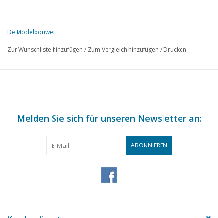
Herausgeber
Modelbouw MediaPrimair B.V.
De Modelbouwer
Diese Ausgabe von De Modelbouwer ist ausschließlich digital (als P
Zur Wunschliste hinzufügen
/
Zum Vergleich hinzufügen
/
Drucken
SEITE
BESCHREIBUNG
458
Archivplausch.
459
Brückenplausch.
460
Das Modell eines Schokkers. TL 2
464
Melden Sie sich für unseren Newsletter an:
Schlepper.
465
Die 7 Provinzen. TL 23
472
Motorpassagierschiff, W.F. van der WIJCK. TL 3
ABONNIEREN
475
Hochseeschlepper "Elbe".
476
Polder- und Industriemühlen. TL 26
478
Waagen. (Zeichnung)
480
Das Lunar Module.
483
Bauimpression: Revells Airbus A 310
484
Die Gartenbahn der GKSM. TL 3