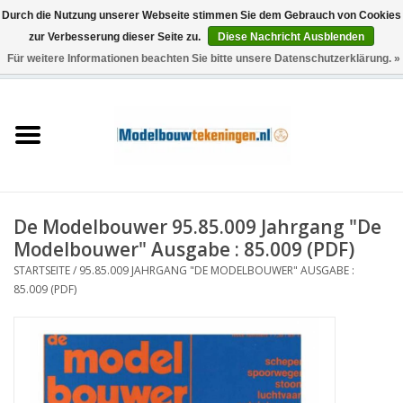
Durch die Nutzung unserer Webseite stimmen Sie dem Gebrauch von Cookies
zur Verbesserung dieser Seite zu.
Diese Nachricht Ausblenden
Für weitere Informationen beachten Sie bitte unsere Datenschutzerklärung. »
0 Artikel - €0,00
Startseite
Schiffe
Züge
De Modelbouwer 95.85.009 Jahrgang "De
Holzbau
Modelbouwer" Ausgabe : 85.009 (PDF)
STARTSEITE
/
95.85.009 JAHRGANG "DE MODELBOUWER" AUSGABE :
Landschaft
85.009 (PDF)
Maschinen
Dokumentation