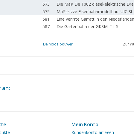
573
Die MaK De 1002 diesel-elektrische Dr
575
Maßskizze Eisenbahnmodellbau. UIC St 
581
Eine verirrte Garratt in den Niederlande
587
Die Gartenbahn der GKSM. TL 5
588
Dampfschwade.
589
Fernsteuerung kleiner Dampflokomotive
De Modelbouwer
Zur Wu
590
SSN 23023. Ehemalige Baureihe 23 (DB)
592
Dampfmaschine "Genjo" (Zeichnung) T
593
Eine freie Spur 1 Lokomotive.
Fokker F.XX "Zilvermeeuw". Ein Rennpfe
595
(Zeichnung) TL 2
601
Die Militärflugzeuge der Welt.
 an:
602
Brückenplauderei.
602
Ein wunderschönes Bottermodell.
Das Ozeanographische Forschungsschiff
604
Modellzeichnung und einige Besonderhe
607
Die 7 Provinzen. TL 25
kte
Mein Konto
614
MiniSail Segelwettbewerb.
dukte
Kundenkonto anlegen