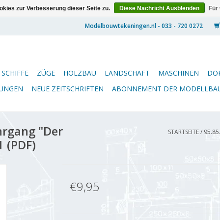
kies zur Verbesserung dieser Seite zu.
Diese Nachricht Ausblenden
Für
SCHIFFE
ZÜGE
HOLZBAU
LANDSCHAFT
MASCHINEN
DO
NUNGEN
NEUE ZEITSCHRIFTEN
ABONNEMENT DER MODELLBA
hrgang "Der
STARTSEITE
/
95.85
1 (PDF)
€9,95