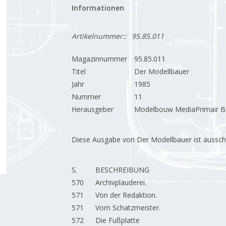
Informationen
Artikelnummer::
95.85.011
Magazinnummer
95.85.011
Titel
Der Modellbauer
Jahr
1985
Nummer
11
Herausgeber
Modelbouw MediaPrimair B.
Diese Ausgabe von Der Modellbauer ist ausschließ
S.
BESCHREIBUNG
570
Archivplauderei.
571
Von der Redaktion.
571
Vom Schatzmeister.
572
Die Fußplatte