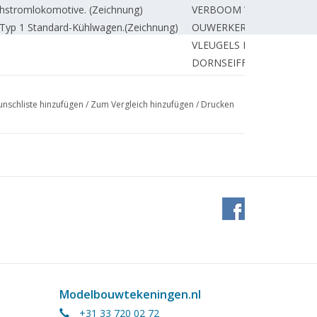
ehstromlokomotive. (Zeichnung)
VERBOOM W.
Typ 1 Standard-Kühlwagen.(Zeichnung)
OUWERKERK E.
n
VLEUGELS M.
DORNSEIFFEN J.
DORT van R.
n. TL 1
BRECH H.
nschliste hinzufügen
/
Zum Vergleich hinzufügen
/
Drucken
 3 1/2"g (Zeichnung) TL 17
ROOIJEN van J.
L 5
NYKAMP G.
BREUKELMAN G.
rd, das nicht zum Einsatz kam.
BOSMAN J.
BOSMAN J.
ESVELDT J.
POUW H.
 Hr. Ms. "Tydeman". Die
ESVELDT J.
iten. TL 2
DIK G.
Modelbouwtekeningen.nl
ESVELDT J.
+31 33 720 02 72