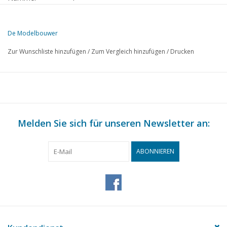
Herausgeber
Modelbouw MediaPrimair B.V.
De Modelbouwer
Diese Ausgabe von De Modelbouwer ist ausschließlich digital (als P
Zur Wunschliste hinzufügen
/
Zum Vergleich hinzufügen
/
Drucken
SEITE
BESCHREIBUNG
197
Von der Redaktion
197
Herr G.C. DIK
198
Versicherung !
200
Melden Sie sich für unseren Newsletter an:
Archivplauderei
201
Gaffelkanonenboot DL 6
204
Verschiedenes
ABONNIEREN
208
„Erzählend bauen“ Fähre „Sier“. DL 1
213
Kanadische Sumpfmonster. (Zeichnungen)
220
Das Bemalen von Modellen; DL 2
221
Rohrbieger. (Zeichnung)
224
Die Fußplatte.
N1
Nachrichten aus Nürnberg 1989