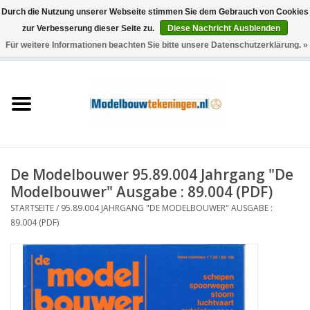
Durch die Nutzung unserer Webseite stimmen Sie dem Gebrauch von Cookies
zur Verbesserung dieser Seite zu.
Diese Nachricht Ausblenden
Für weitere Informationen beachten Sie bitte unsere Datenschutzerklärung. »
0 Artikel - €0,00
Startseite
Schiffe
Züge
De Modelbouwer 95.89.004 Jahrgang "De
Holzbau
Modelbouwer" Ausgabe : 89.004 (PDF)
STARTSEITE
/
95.89.004 JAHRGANG "DE MODELBOUWER" AUSGABE :
Landschaft
89.004 (PDF)
Maschinen
Dokumentation