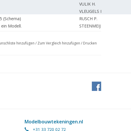
VULIK H.
VLEUGELS M.
 5 (Schema)
RUSCH P.
ein Modell.
STEENMEIJER A.
VERBOOM W.
erdam.
STEENMEIJER A.
nschliste hinzufügen
/
Zum Vergleich hinzufügen
/
Drucken
nbahn Rotterdam"
STEENMEIJER A.
BETRAM D.
L 2
WISSEN van F.
Architekt-Entwürfe.
ZIJLSTRA W.
VEEN van der M.
ESVELDT J.
omvaart Maatschappij Nederland.
ESVELDT J.
zum globalen Strahltrainer.
VLEUGELS M.
ROOIJEN van J.
ng)
MEIJER R.
Modelbouwtekeningen.nl
HULSMAN R.
+31 33 720 02 72