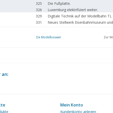
325
Die Fußplatte.
326
Luxemburg elektrifiziert weiter.
329
Digitale Technik auf der Modellbahn TL
331
Neues Stellwerk Eisenbahnmuseum und 
332
Das rollende Material der HIJSM.
334
Reise in die Zukunft. Probetram in Rott
De Modelbouwer
Zur Wu
338
Auf der Straße gesehen. "Dampfstraße
339
Das Triebwerk TL 3 (Zeichnung)
344
Wagen- und Waggonbau. (Zeichnung) T
350
Einige Jahre Modellbau, Gerrit Rietveld, 
352
Fahrendes Modell "Tjerk Hiddes"
353
Modell nach Chapman.
 an:
Das M.S. "Oranje", Flaggschiff der Sto
356
(Zeichnung)
366
Die schönen Fougas, vom Segelflugzeug 
374
Dampfpfeife.
374
"Kitson-Meyer" 2-8 + 8 T TL 4 (Zeichnu
kte
Mein Konto
379
Dampfmaschinen.
dukte
Kundenkonto anlegen