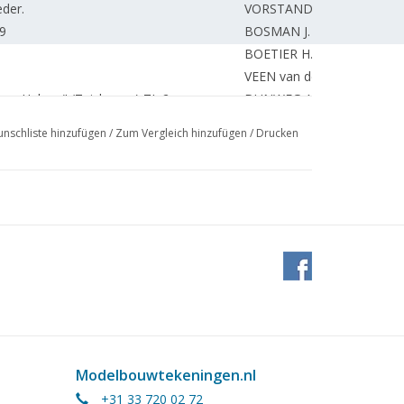
eder.
VORSTAND
9
BOSMAN J.
BOETIER H.
VEEN van der M.
nne Helena" (Zeichnung) TL 2
DUNWEG A.
TEEUW J.
nschliste hinzufügen
/
Zum Vergleich hinzufügen
/
Drucken
POLDERDIJK K.
BANNENBERG P.
ROOIJEN van J.
nung)
BROUWER F.
ab 4 Zoll
VEN van der J.
BORSTLAP J.
DUUREN van A.
NS 3600) TL 3 (Zeichnung)
ROOIJEN van J.
VULIK H.
VULIK H.
STEENMEIJER A.
Modelbouwtekeningen.nl
STEENMEIJER A.
+31 33 720 02 72