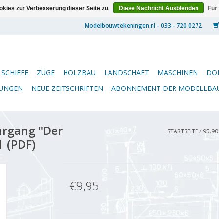
kies zur Verbesserung dieser Seite zu.
Diese Nachricht Ausblenden
Für
SCHIFFE
ZÜGE
HOLZBAU
LANDSCHAFT
MASCHINEN
DO
NUNGEN
NEUE ZEITSCHRIFTEN
ABONNEMENT DER MODELLBA
hrgang "Der
STARTSEITE
/
95.90
1 (PDF)
€9,95