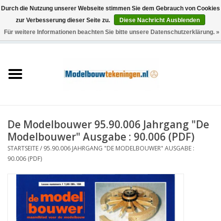
Durch die Nutzung unserer Webseite stimmen Sie dem Gebrauch von Cookies
zur Verbesserung dieser Seite zu.
Diese Nachricht Ausblenden
Für weitere Informationen beachten Sie bitte unsere Datenschutzerklärung. »
0 Artikel - €0,00
Startseite
Schiffe
Züge
De Modelbouwer 95.90.006 Jahrgang "De
Holzbau
Modelbouwer" Ausgabe : 90.006 (PDF)
STARTSEITE
/
95.90.006 JAHRGANG "DE MODELBOUWER" AUSGABE :
Landschaft
90.006 (PDF)
Maschinen
Dokumentation