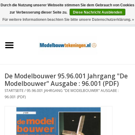
Durch die Nutzung unserer Webseite stimmen Sie dem Gebrauch von Cookies
zur Verbesserung dieser Seite zu.
Diese Nachricht Ausblenden
Für weitere Informationen beachten Sie bitte unsere Datenschutzerklärung. »
0 Artikel - €0,00
Startseite
Schiffe
Züge
De Modelbouwer 95.96.001 Jahrgang "De
Holzbau
Modelbouwer" Ausgabe : 96.001 (PDF)
STARTSEITE
/
95.96.001 JAHRGANG "DE MODELBOUWER" AUSGABE :
Landschaft
96.001 (PDF)
Maschinen
Dokumentation