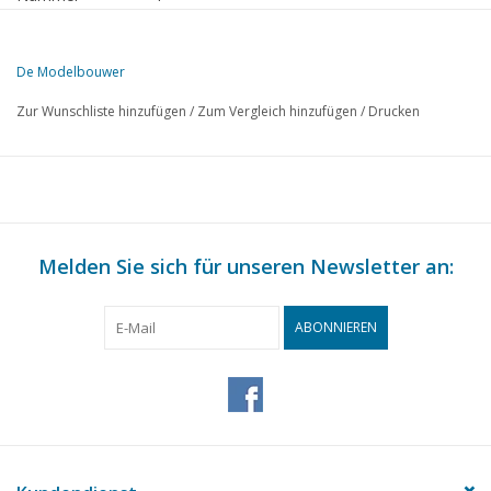
Herausgeber
Modelbouw MediaPrimair B.V.
De Modelbouwer
Diese Ausgabe von De Modelbouwer ist ausschließlich digital (als P
Zur Wunschliste hinzufügen
/
Zum Vergleich hinzufügen
/
Drucken
SEITE
BESCHREIBUNG
207
Wahl für die Zukunft.
208
Archivgespräch
Schiespoor wieder unter Dach. Wiederaufgebautes Clubhaus
209
Melden Sie sich für unseren Newsletter an:
genommen.
210
Brückengespräch.
211
Neujahrswunsch.
ABONNIEREN
212
Batavia Helvetia. Die Fortschritte an einem beeindruckende
214
Das "Rote Meer": Tagebuch eines Schiffbauers. TL 5
216
Für Sie gesehen. Niederländische Meisterschaften "C" 1995
218
Erzählend bauen. Motorfrachtschiff "Mado" (Zeichnung) TL
222
"Prince Henri"
223
Ein Kompasshaus. Der Schiffbauer, der von allen Märkten z