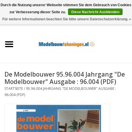
Durch die Nutzung unserer Webseite stimmen Sie dem Gebrauch von Cookies
zur Verbesserung dieser Seite zu.
Diese Nachricht Ausblenden
Für weitere Informationen beachten Sie bitte unsere Datenschutzerklärung. »
0 Artikel - €0,00
Startseite
Schiffe
Züge
De Modelbouwer 95.96.004 Jahrgang "De
Holzbau
Modelbouwer" Ausgabe : 96.004 (PDF)
STARTSEITE
/
95.96.004 JAHRGANG "DE MODELBOUWER" AUSGABE :
Landschaft
96.004 (PDF)
Maschinen
Dokumentation