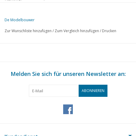
Herausgeber
Modelbouw MediaPrimair B.V.
De Modelbouwer
Diese Ausgabe von De Modelbouwer ist ausschließlich digital (als P
Zur Wunschliste hinzufügen
/
Zum Vergleich hinzufügen
/
Drucken
SEITE
BESCHREIBUNG
207
Wahl für die Zukunft.
208
Archivgespräch
Schiespoor wieder unter Dach. Wiederaufgebautes Clubhaus
209
Melden Sie sich für unseren Newsletter an:
genommen.
210
Brückengespräch.
211
Neujahrswunsch.
ABONNIEREN
212
Batavia Helvetia. Die Fortschritte an einem beeindruckende
214
Das "Rote Meer": Tagebuch eines Schiffbauers. TL 5
216
Für Sie gesehen. Niederländische Meisterschaften "C" 1995
218
Erzählend bauen. Motorfrachtschiff "Mado" (Zeichnung) TL
222
"Prince Henri"
223
Ein Kompasshaus. Der Schiffbauer, der von allen Märkten z