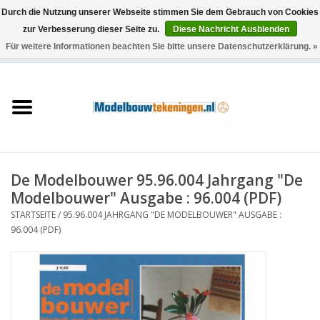
Durch die Nutzung unserer Webseite stimmen Sie dem Gebrauch von Cookies
zur Verbesserung dieser Seite zu.
Diese Nachricht Ausblenden
Für weitere Informationen beachten Sie bitte unsere Datenschutzerklärung. »
0 Artikel - €0,00
Startseite
Schiffe
Züge
De Modelbouwer 95.96.004 Jahrgang "De
Holzbau
Modelbouwer" Ausgabe : 96.004 (PDF)
STARTSEITE
/
95.96.004 JAHRGANG "DE MODELBOUWER" AUSGABE :
Landschaft
96.004 (PDF)
Maschinen
Dokumentation