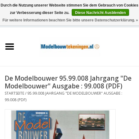
Durch die Nutzung unserer Webseite stimmen Sie dem Gebrauch von Cookies
zur Verbesserung dieser Seite zu.
Diese Nachricht Ausblenden
Für weitere Informationen beachten Sie bitte unsere Datenschutzerklärung. »
0 Artikel - €0,00
Startseite
Schiffe
Züge
De Modelbouwer 95.99.008 Jahrgang "De
Holzbau
Modelbouwer" Ausgabe : 99.008 (PDF)
STARTSEITE
/
95.99.008 JAHRGANG "DE MODELBOUWER" AUSGABE :
Landschaft
99.008 (PDF)
Maschinen
Dokumentation