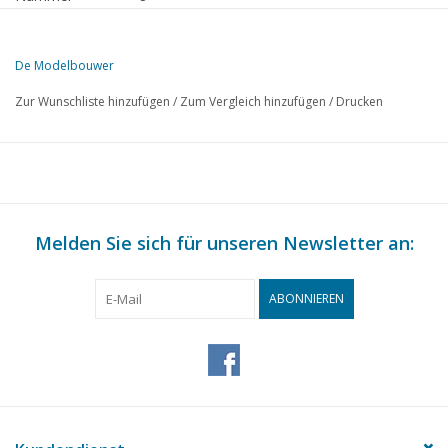
Herausgeber
Modelbouw MediaPrimair B.V.
De Modelbouwer
Diese Ausgabe von De Modelbouwer ist ausschließlich digital (als P
Zur Wunschliste hinzufügen
/
Zum Vergleich hinzufügen
/
Drucken
S.
BESCHREIBUNG
479
Von der Chefredaktion
480
Archivgespräch
480
Xmas Station
481
Melden Sie sich für unseren Newsletter an:
Hobby & Kreativ '99. Ein Eldorado für Hobbyisten.
481
Modeldorado
481
Wer kann helfen.
ABONNIEREN
482
Euromodellbau '99 in Genk
483
Bugatti, type 41 Royale.
484
Ginaf Trucks. Weißmetall-Bausatz und Scratch. (Zeichnung)
488
Bauimpression: Mercedes-Benz CLK GTR Sportswear.
488
Im Gespräch mit Dick Elmers.
491
Im Gespräch mit Willem Hummel.