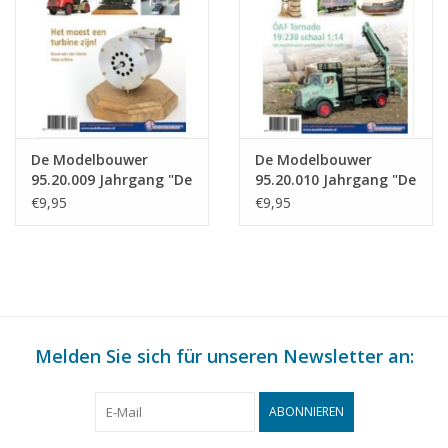
De Modelbouwer
De Modelbouwer
95.20.009 Jahrgang "De
95.20.010 Jahrgang "De
Modelbouwer"
Modelbouwer"
€9,95
€9,95
Ausgabe : 95.20.009
Ausgabe : 95.20.010
(PDF)
(PDF)
Melden Sie sich für unseren Newsletter an:
ABONNIEREN