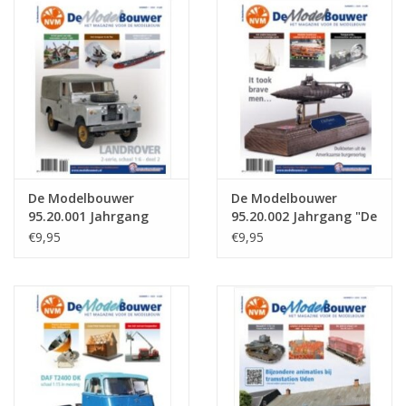
Zeitschriften
Neue Zeichnungen
NEUE ZEITSCHRIFTEN
ABONNEMENT DER
De Modelbouwer
De Modelbouwer
MODELLBAUER
95.20.001 Jahrgang
95.20.002 Jahrgang "De
"Der Modellbauer"
Modelbouwer"
€9,95
€9,95
Ausgabe : 95.20.001
Ausgabe : 95.20.002
Baubeschreibungen
(PDF)
(PDF)