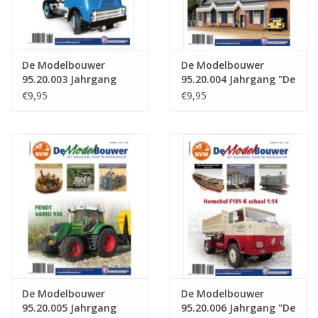
De Modelbouwer
De Modelbouwer
95.20.003 Jahrgang
95.20.004 Jahrgang "De
"Der Modellbauer"
Modelbouwer"
€9,95
€9,95
Ausgabe : 95.20.003
Ausgabe : 95.20.004
(PDF)
(PDF)
De Modelbouwer
De Modelbouwer
95.20.005 Jahrgang
95.20.006 Jahrgang "De