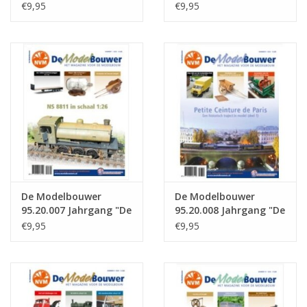
"Der Modellbauer"
Modelbouwer"
€9,95
€9,95
Ausgabe : 95.20.005
Ausgabe : 95.20.006
(PDF)
(PDF)
De Modelbouwer
De Modelbouwer
95.20.007 Jahrgang "De
95.20.008 Jahrgang "De
Modelbouwer"
Modelbouwer"
€9,95
€9,95
Ausgabe : 95.20.007
Ausgabe : 95.20.008
(PDF)
(PDF)