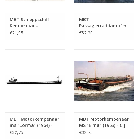
MBT Schleppschiff
MBT
Kempenaar -
Passagierraddampfer
Bauzeichnung
ss "Reederij op de Lek
€21,95
€52,20
Maßstab 1 : 75
6" (1911) -
(10.15.012)
Dampfschiff-Reederei
auf dem Lek -
Bauzeichnung
Maßstab 1 : 75
(10.15.014)
MBT Motorkempenaar
MBT Motorkempenaar
ms "Corma" (1964) -
MS "Elma" (1963) - C.J.
R.C. Glerum -
de Graaf -
€32,75
€32,75
Bauzeichnung
Bauzeichnung