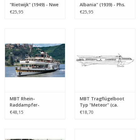
"Rietwijk" (1949) - Nwe
Albania" (1939) - Phs.
Rijnv. Ges. -
van Ommeren -
€25,95
€25,95
Bauzeichnung
Bauzeichnung
Maßstab 1 : 100
Maßstab 1 : 100
(10.15.001)
(10.15.002)
MBT Rhein-
MBT Tragflügelboot
Raddampfer-
Typ "Meteor" (ca.
Passagierschiff ss
1960) - Bauzeichnung
€48,15
€18,70
"Goethe" (1913), nach
Maßstab 1 : 100
Verlängerung (1949) -
(10.15.009)
Köln Düsseldorfer
GmbH - Bauzeichnung