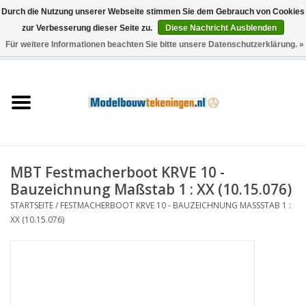
Durch die Nutzung unserer Webseite stimmen Sie dem Gebrauch von Cookies
zur Verbesserung dieser Seite zu.
Diese Nachricht Ausblenden
Für weitere Informationen beachten Sie bitte unsere Datenschutzerklärung. »
0 Artikel - €0,00
Startseite
Schiffe
Züge
MBT Festmacherboot KRVE 10 -
Holzbau
Bauzeichnung Maßstab 1 : XX (10.15.076)
STARTSEITE
/
FESTMACHERBOOT KRVE 10 - BAUZEICHNUNG MASSSTAB 1 : X
Landschaft
X (10.15.076)
Maschinen
Dokumentation