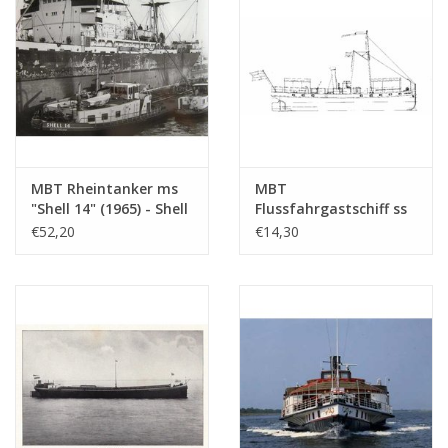
Maßstab 1 : 100
(10.15.005)
MBT Rheintanker ms
MBT
"Shell 14" (1965) - Shell
Flussfahrgastschiff ss
Verkaufsgesellschaft -
"Concordia" (1878) -
€52,20
€14,30
Bauzeichnung
Kralingse
Maßstab 1 : 100
Dampfschiffvereinigung
(10.15.010)
- Bauzeichnung
Maßstab 1 : 75
(10.15.011)