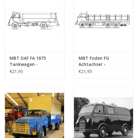
MBT DAF FA 1675
MBT Foden FG
Tankwagen -
Achtachser -
Bauzeichnung
Bauzeichnung
€21,95
€21,95
Maßstab 1 : 40
Maßstab 1 : 40
(40.04.005)
(40.04.006)