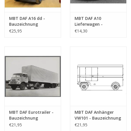
MBT DAF A16 dd -
MBT DAF A10
Bauzeichnung
Lieferwagen -
Maßstab 1 : 35
Bauzeichnung
€25,95
€14,30
(40.04.007)
Maßstab 1 : 35
(40.04.008)
MBT DAF Eurotrailer -
MBT DAF Anhänger
Bauzeichnung
VW101 - Bauzeichnung
Maßstab 1 : 35
Maßstab 1 : 40
€21,95
€21,95
(40.04.009)
(40.04.010)