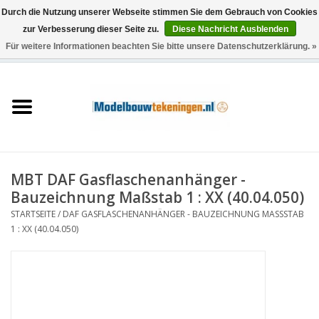
Durch die Nutzung unserer Webseite stimmen Sie dem Gebrauch von Cookies
zur Verbesserung dieser Seite zu.
Diese Nachricht Ausblenden
Für weitere Informationen beachten Sie bitte unsere Datenschutzerklärung. »
0 Artikel - €0,00
Startseite
Schiffe
Züge
MBT DAF Gasflaschenanhänger -
Holzbau
Bauzeichnung Maßstab 1 : XX (40.04.050)
STARTSEITE
/
DAF GASFLASCHENANHÄNGER - BAUZEICHNUNG MASSSTAB 1
Landschaft
: XX (40.04.050)
Maschinen
Dokumentation