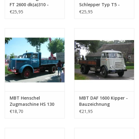
FT 2600 dk(a)310 -
Schlepper Typ T5 -
Bauzeichnung
Bauzeichnung
€25,95
€25,95
Maßstab 1 : 25
Maßstab 1 : 25
(40.04.001)
(40.04.002)
MBT Henschel
MBT DAF 1600 Kipper -
Zugmaschine HS 130
Bauzeichnung
Diesel - Bauzeichnung
Maßstab 1 : N/A
€18,70
€21,95
Maßstab 1 : 25
(40.04.004)
(40.04.003)