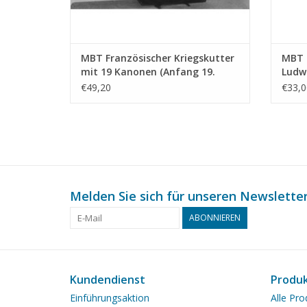
MBT Französischer Kriegskutter
MBT G
mit 19 Kanonen (Anfang 19.
Ludwi
Jahrhundert) - Bauzeichnung
Maßst
€49,20
€33,0
Maßstab 1 : N/A (10.01.010)
Melden Sie sich für unseren Newsletter
ABONNIEREN
Kundendienst
Produ
Einführungsaktion
Alle Pro