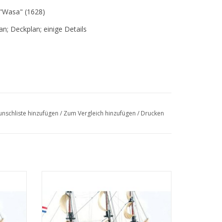
"Wasa" (1628)
lan; Deckplan; einige Details
nschliste hinzufügen
/
Zum Vergleich hinzufügen
/
Drucken
fplan -
MBT "7 Provincien" (1665) (II) Mastenplan -
01.006)
Bauzeichnung Maßstab 1 : 50 (10.01.006A)
EN
ZUM WARENKORB HINZUFÜGEN