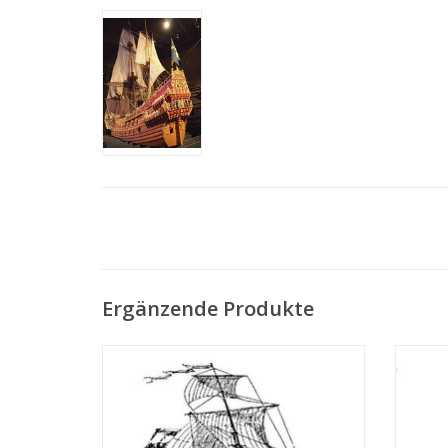
Ergänzende Produkte
MBT Holländischer Kriegskutter mit 24
MBT "
Kanonen (1781) - Bauzeichnung Maßstab 1
Jahrhu
: 100 (10.01.001)
ZUM WARENKORB HINZUFÜGEN
Z