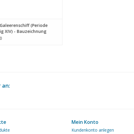
aleerenschiff (Periode
g XIV) - Bauzeichnung
ab 1 : 75 (10.01.011)
0
 an:
kte
Mein Konto
dukte
Kundenkonto anlegen