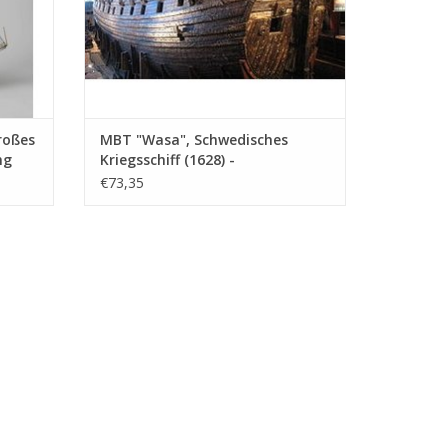
roßes
MBT "Wasa", Schwedisches
ng
Kriegsschiff (1628) -
Bauzeichnung Maßstab 1 : 100
€73,35
(10.01.009)