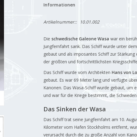
Informationen
Artikelnummer::
10.01.002
Die
schwedische Galeone Wasa
war ein berüh
Jungfernfahrt sank. Das Schiff wurde unter de
gebaut und als imposantes Schiff zur Stärkung 
der größten und fortschrittlichsten Kriegsschiff
Das Schiff wurde vom Architekten
Hans von L
gebaut. Es war 69 Meter lang und verfügte üb
Kanonen. Das Wasa-Schiff wurde gebaut, um e
und war für die Kriege bestimmt, die Schweden 
Das Sinken der Wasa
Das Schiff trat seine Jungfernfahrt am 10. Aug
Kilometer vom Hafen Stockholms entfernt, wurd
verursacht durch die zu große Anzahl von Kan