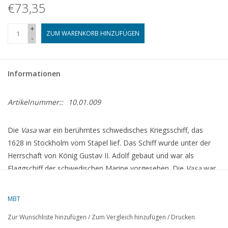
€73,35
+
ZUM WARENKORB HINZUFÜGEN
-
Informationen
Artikelnummer::
10.01.009
Die
Vasa
war ein berühmtes schwedisches Kriegsschiff, das
1628 in Stockholm vom Stapel lief. Das Schiff wurde unter der
Herrschaft von König Gustav II. Adolf gebaut und war als
Flaggschiff der schwedischen Marine vorgesehen. Die
Vasa
war
ein beeindruckendes Schiff, 69 Meter lang, mit 64 Kanonen und
verziert mit detaillierten Skulpturen. Sie war ein Symbol der
MBT
Macht und des Reichtums Schwedens im frühen 17. Jahrhundert.
Zur Wunschliste hinzufügen
/
Zum Vergleich hinzufügen
/
Drucken