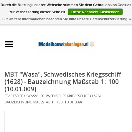
Durch die Nutzung unserer Webseite stimmen Sie dem Gebrauch von Cookies
zur Verbesserung dieser Seite zu.
Diese Nachricht Ausblenden
Für weitere Informationen beachten Sie bitte unsere Datenschutzerklärung. »
0 Artikel - €0,00
Startseite
Schiffe
Züge
MBT "Wasa", Schwedisches Kriegsschiff
Holzbau
(1628) - Bauzeichnung Maßstab 1 : 100
(10.01.009)
Landschaft
STARTSEITE
/
"WASA", SCHWEDISCHES KRIEGSSCHIFF (1628) -
BAUZEICHNUNG MASSSTAB 1 : 100 (10.01.009)
Maschinen
Dokumentation